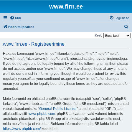
www.firn.ee
KKK
Logi sisse
O
Foorumi pealeht
t
Keel:
s
www.firn.ee - Registreerimine
i
Hakates kommuuni “www.firn.ee” liikmeks (edaspidi "me", "meie", "meid",
“www.firn.ee”, “https://www.firn.ee/forum”), nõustud sa järgnevate tingimustega.
If you do not agree to be legally bound by all of the following terms then please
do not access and/or use “www.firn.ee”. We may change these at any time and
we’ll do our utmost in informing you, though it would be prudent to review this
regularly yourself as your continued usage of “www.firn.ee” after changes
mean you agree to be legally bound by these terms as they are updated and/or
amended.
Meie foorumid on ehitatud phpBB platvormile (edaspidi “see”, “selle”, “phpBB
tarkvara”, “www.phpbb.com”, “phpBB Grupp, “phpBB meeskond”), mis on antud
vabaks kasutamiseks “
General Public License
” alusel (edaspidi “GPL”) ja on
allalaaditav siit:
www.phpbb.com
. phpBB tarkvara on vaid vahend internetis
arutelude pidamiseks, phpBB Grupp ei ole kuidagiviisi vastutav selle eest,
mida me võime ja ei või teha. Rohkem informatsiooni phpBB kohta leiad
https://www.phpbb.com/
kodulehelt.