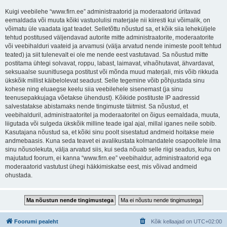
Kuigi veebilehe “www.firn.ee” administraatorid ja moderaatorid üritavad
eemaldada või muuta kõiki vastuolulisi materjale nii kiiresti kui võimalik, on
võimatu üle vaadata igat teadet. Selletõttu nõustud sa, et kõik siia leheküljele
tehtud postitused väljendavad autorite mitte administraatorite, moderaatorite
või veebihalduri vaateid ja arvamusi (välja arvatud nende inimeste poolt tehtud
teated) ja siit tulenevalt ei ole me nende eest vastutavad. Sa nõustud mitte
postitama ühtegi solvavat, roppu, labast, laimavat, vihaõhutavat, ähvardavat,
seksuaalse suunitlusega postitust või mõnda muud materjali, mis võib rikkuda
ükskõik millist käibelolevat seadust. Selle tegemine võib põhjustada sinu
kohese ning eluaegse keelu siia veebilehele sisenemast (ja sinu
teenusepakkujaga võetakse ühendust). Kõikide postituste IP aadressid
salvestatakse abistamaks nende tingimuste täitmist. Sa nõustud, et
veebihalduril, administraatoritel ja moderaatoritel on õigus eemaldada, muuta,
liigutada või sulgeda ükskõik milline teade igal ajal, millal iganes neile sobib.
Kasutajana nõustud sa, et kõiki sinu poolt sisestatud andmeid hoitakse meie
andmebaasis. Kuna seda teavet ei avalikustata kolmandatele osapooltele ilma
sinu nõusolekuta, välja arvatud siis, kui seda nõuab selle riigi seadus, kuhu on
majutatud foorum, ei kanna “www.firn.ee” veebihaldur, administraatorid ega
moderaatorid vastutust ühegi häkkimiskatse eest, mis võivad andmeid
ohustada.
Foorumi pealeht
Kõik kellaajad on
UTC+02:00