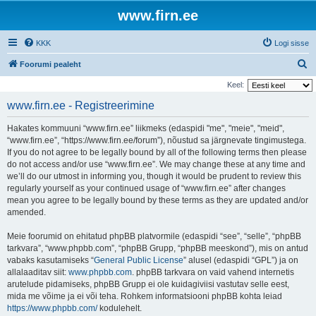
www.firn.ee
KKK
Logi sisse
O
Foorumi pealeht
t
Keel:
s
www.firn.ee - Registreerimine
i
Hakates kommuuni “www.firn.ee” liikmeks (edaspidi "me", "meie", "meid",
“www.firn.ee”, “https://www.firn.ee/forum”), nõustud sa järgnevate tingimustega.
If you do not agree to be legally bound by all of the following terms then please
do not access and/or use “www.firn.ee”. We may change these at any time and
we’ll do our utmost in informing you, though it would be prudent to review this
regularly yourself as your continued usage of “www.firn.ee” after changes
mean you agree to be legally bound by these terms as they are updated and/or
amended.
Meie foorumid on ehitatud phpBB platvormile (edaspidi “see”, “selle”, “phpBB
tarkvara”, “www.phpbb.com”, “phpBB Grupp, “phpBB meeskond”), mis on antud
vabaks kasutamiseks “
General Public License
” alusel (edaspidi “GPL”) ja on
allalaaditav siit:
www.phpbb.com
. phpBB tarkvara on vaid vahend internetis
arutelude pidamiseks, phpBB Grupp ei ole kuidagiviisi vastutav selle eest,
mida me võime ja ei või teha. Rohkem informatsiooni phpBB kohta leiad
https://www.phpbb.com/
kodulehelt.