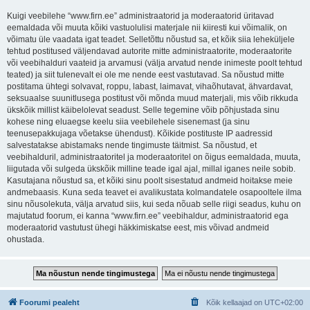
Kuigi veebilehe “www.firn.ee” administraatorid ja moderaatorid üritavad
eemaldada või muuta kõiki vastuolulisi materjale nii kiiresti kui võimalik, on
võimatu üle vaadata igat teadet. Selletõttu nõustud sa, et kõik siia leheküljele
tehtud postitused väljendavad autorite mitte administraatorite, moderaatorite
või veebihalduri vaateid ja arvamusi (välja arvatud nende inimeste poolt tehtud
teated) ja siit tulenevalt ei ole me nende eest vastutavad. Sa nõustud mitte
postitama ühtegi solvavat, roppu, labast, laimavat, vihaõhutavat, ähvardavat,
seksuaalse suunitlusega postitust või mõnda muud materjali, mis võib rikkuda
ükskõik millist käibelolevat seadust. Selle tegemine võib põhjustada sinu
kohese ning eluaegse keelu siia veebilehele sisenemast (ja sinu
teenusepakkujaga võetakse ühendust). Kõikide postituste IP aadressid
salvestatakse abistamaks nende tingimuste täitmist. Sa nõustud, et
veebihalduril, administraatoritel ja moderaatoritel on õigus eemaldada, muuta,
liigutada või sulgeda ükskõik milline teade igal ajal, millal iganes neile sobib.
Kasutajana nõustud sa, et kõiki sinu poolt sisestatud andmeid hoitakse meie
andmebaasis. Kuna seda teavet ei avalikustata kolmandatele osapooltele ilma
sinu nõusolekuta, välja arvatud siis, kui seda nõuab selle riigi seadus, kuhu on
majutatud foorum, ei kanna “www.firn.ee” veebihaldur, administraatorid ega
moderaatorid vastutust ühegi häkkimiskatse eest, mis võivad andmeid
ohustada.
Foorumi pealeht
Kõik kellaajad on
UTC+02:00