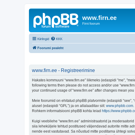
www.firn.ee
Firni foorum
Kiirlingid
KKK
Foorumi pealeht
www.firn.ee - Registreerimine
Hakates kommuuni “www.firn.ee” liikmeks (edaspidi "me", "meie", 
following terms then please do not access and/or use “www.firn.
your continued usage of “www.firn.ee” after changes mean you
Meie foorumid on ehitatud phpBB platvormile (edaspidi “see”,
alusel (edaspidi “GPL”) ja on allalaaditav siit:
www.phpbb.com
.
Rohkem informatsiooni phpBB kohta leiad
https://www.phpbb.
Kuigi veebilehe “www.firn.ee” administraatorid ja moderaatorid ü
siia leheküljele tehtud postitused väljendavad autorite mitte adm
nende eest vastutavad. Sa nõustud mitte postitama ühtegi solva