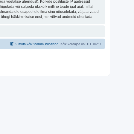
aga võetakse ühendust). Kõikide postituste IP aadressid
igutada või sulgeda ükskõik milline teade igal ajal, millal
olmandatele osapooltele ilma sinu nõusolekuta, välja arvatud
st ühegi häkkimiskatse eest, mis võivad andmeid ohustada.
Kustuta kõik foorumi küpsised
Kõik kellaajad on
UTC+02:00