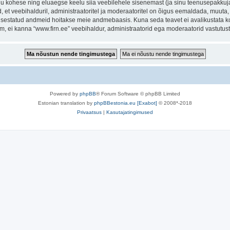
inu kohese ning eluaegse keelu siia veebilehele sisenemast (ja sinu teenusepakkuj
et veebihalduril, administraatoritel ja moderaatoritel on õigus eemaldada, muuta, li
t sisestatud andmeid hoitakse meie andmebaasis. Kuna seda teavet ei avalikustata k
rum, ei kanna “www.firn.ee” veebihaldur, administraatorid ega moderaatorid vastutu
Powered by
phpBB
® Forum Software © phpBB Limited
Estonian translation by
phpBBestonia.eu [Exabot]
© 2008*-2018
Privaatsus
|
Kasutajatingimused