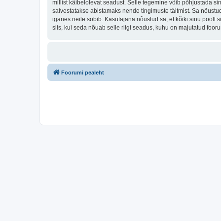
millist käibelolevat seadust. Selle tegemine võib põhjustada s
salvestatakse abistamaks nende tingimuste täitmist. Sa nõustud, 
iganes neile sobib. Kasutajana nõustud sa, et kõiki sinu pool
siis, kui seda nõuab selle riigi seadus, kuhu on majutatud foo
Foorumi pealeht