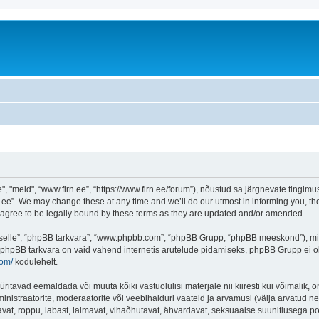
"meid", “www.firn.ee”, “https://www.firn.ee/forum”), nõustud sa järgnevate tingimust
ee”. We may change these at any time and we’ll do our utmost in informing you, thou
 agree to be legally bound by these terms as they are updated and/or amended.
 “selle”, “phpBB tarkvara”, “www.phpbb.com”, “phpBB Grupp, “phpBB meeskond”), m
 phpBB tarkvara on vaid vahend internetis arutelude pidamiseks, phpBB Grupp ei ole 
com/
kodulehelt.
ritavad eemaldada või muuta kõiki vastuolulisi materjale nii kiiresti kui võimalik, o
inistraatorite, moderaatorite või veebihalduri vaateid ja arvamusi (välja arvatud nen
vat, roppu, labast, laimavat, vihaõhutavat, ähvardavat, seksuaalse suunitlusega po