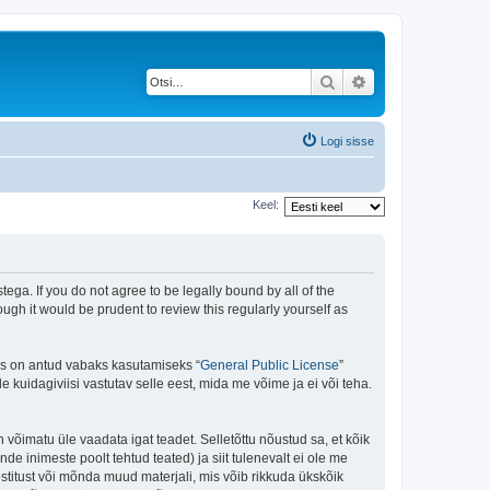
Otsi
Täiendatud otsing
Logi sisse
Keel:
ega. If you do not agree to be legally bound by all of the
gh it would be prudent to review this regularly yourself as
is on antud vabaks kasutamiseks “
General Public License
”
kuidagiviisi vastutav selle eest, mida me võime ja ei või teha.
n võimatu üle vaadata igat teadet. Selletõttu nõustud sa, et kõik
de inimeste poolt tehtud teated) ja siit tulenevalt ei ole me
stitust või mõnda muud materjali, mis võib rikkuda ükskõik