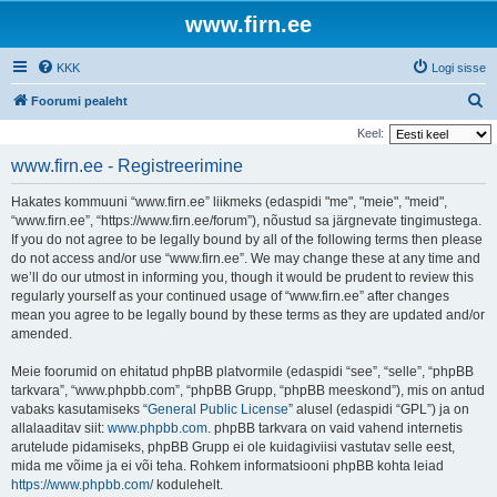
www.firn.ee
KKK
Logi sisse
O
Foorumi pealeht
t
Keel:
s
www.firn.ee - Registreerimine
i
Hakates kommuuni “www.firn.ee” liikmeks (edaspidi "me", "meie", "meid",
“www.firn.ee”, “https://www.firn.ee/forum”), nõustud sa järgnevate tingimustega.
If you do not agree to be legally bound by all of the following terms then please
do not access and/or use “www.firn.ee”. We may change these at any time and
we’ll do our utmost in informing you, though it would be prudent to review this
regularly yourself as your continued usage of “www.firn.ee” after changes
mean you agree to be legally bound by these terms as they are updated and/or
amended.
Meie foorumid on ehitatud phpBB platvormile (edaspidi “see”, “selle”, “phpBB
tarkvara”, “www.phpbb.com”, “phpBB Grupp, “phpBB meeskond”), mis on antud
vabaks kasutamiseks “
General Public License
” alusel (edaspidi “GPL”) ja on
allalaaditav siit:
www.phpbb.com
. phpBB tarkvara on vaid vahend internetis
arutelude pidamiseks, phpBB Grupp ei ole kuidagiviisi vastutav selle eest,
mida me võime ja ei või teha. Rohkem informatsiooni phpBB kohta leiad
https://www.phpbb.com/
kodulehelt.