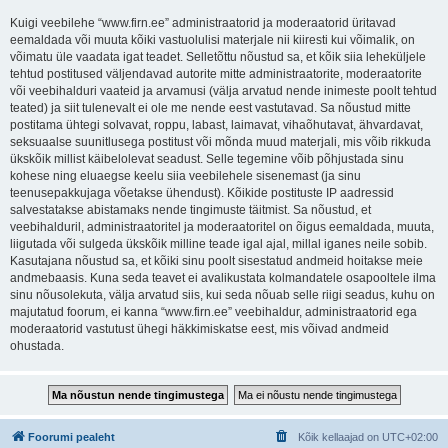
Kuigi veebilehe “www.firn.ee” administraatorid ja moderaatorid üritavad
eemaldada või muuta kõiki vastuolulisi materjale nii kiiresti kui võimalik, on
võimatu üle vaadata igat teadet. Selletõttu nõustud sa, et kõik siia leheküljele
tehtud postitused väljendavad autorite mitte administraatorite, moderaatorite
või veebihalduri vaateid ja arvamusi (välja arvatud nende inimeste poolt tehtud
teated) ja siit tulenevalt ei ole me nende eest vastutavad. Sa nõustud mitte
postitama ühtegi solvavat, roppu, labast, laimavat, vihaõhutavat, ähvardavat,
seksuaalse suunitlusega postitust või mõnda muud materjali, mis võib rikkuda
ükskõik millist käibelolevat seadust. Selle tegemine võib põhjustada sinu
kohese ning eluaegse keelu siia veebilehele sisenemast (ja sinu
teenusepakkujaga võetakse ühendust). Kõikide postituste IP aadressid
salvestatakse abistamaks nende tingimuste täitmist. Sa nõustud, et
veebihalduril, administraatoritel ja moderaatoritel on õigus eemaldada, muuta,
liigutada või sulgeda ükskõik milline teade igal ajal, millal iganes neile sobib.
Kasutajana nõustud sa, et kõiki sinu poolt sisestatud andmeid hoitakse meie
andmebaasis. Kuna seda teavet ei avalikustata kolmandatele osapooltele ilma
sinu nõusolekuta, välja arvatud siis, kui seda nõuab selle riigi seadus, kuhu on
majutatud foorum, ei kanna “www.firn.ee” veebihaldur, administraatorid ega
moderaatorid vastutust ühegi häkkimiskatse eest, mis võivad andmeid
ohustada.
Foorumi pealeht
Kõik kellaajad on
UTC+02:00