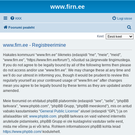
www.firn.ee
KKK
Logi sisse
O
Foorumi pealeht
t
Keel:
s
www.firn.ee - Registreerimine
i
Hakates kommuuni “www.firn.ee” liikmeks (edaspidi "me", "meie", "meid",
“www.firn.ee”, “https://www.firn.ee/forum”), nõustud sa järgnevate tingimustega.
If you do not agree to be legally bound by all of the following terms then please
do not access and/or use “www.firn.ee”. We may change these at any time and
we’ll do our utmost in informing you, though it would be prudent to review this
regularly yourself as your continued usage of “www.firn.ee” after changes
mean you agree to be legally bound by these terms as they are updated and/or
amended.
Meie foorumid on ehitatud phpBB platvormile (edaspidi “see”, “selle”, “phpBB
tarkvara”, “www.phpbb.com”, “phpBB Grupp, “phpBB meeskond”), mis on antud
vabaks kasutamiseks “
General Public License
” alusel (edaspidi “GPL”) ja on
allalaaditav siit:
www.phpbb.com
. phpBB tarkvara on vaid vahend internetis
arutelude pidamiseks, phpBB Grupp ei ole kuidagiviisi vastutav selle eest,
mida me võime ja ei või teha. Rohkem informatsiooni phpBB kohta leiad
https://www.phpbb.com/
kodulehelt.