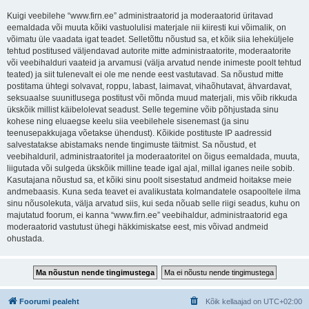
Kuigi veebilehe “www.firn.ee” administraatorid ja moderaatorid üritavad
eemaldada või muuta kõiki vastuolulisi materjale nii kiiresti kui võimalik, on
võimatu üle vaadata igat teadet. Selletõttu nõustud sa, et kõik siia leheküljele
tehtud postitused väljendavad autorite mitte administraatorite, moderaatorite
või veebihalduri vaateid ja arvamusi (välja arvatud nende inimeste poolt tehtud
teated) ja siit tulenevalt ei ole me nende eest vastutavad. Sa nõustud mitte
postitama ühtegi solvavat, roppu, labast, laimavat, vihaõhutavat, ähvardavat,
seksuaalse suunitlusega postitust või mõnda muud materjali, mis võib rikkuda
ükskõik millist käibelolevat seadust. Selle tegemine võib põhjustada sinu
kohese ning eluaegse keelu siia veebilehele sisenemast (ja sinu
teenusepakkujaga võetakse ühendust). Kõikide postituste IP aadressid
salvestatakse abistamaks nende tingimuste täitmist. Sa nõustud, et
veebihalduril, administraatoritel ja moderaatoritel on õigus eemaldada, muuta,
liigutada või sulgeda ükskõik milline teade igal ajal, millal iganes neile sobib.
Kasutajana nõustud sa, et kõiki sinu poolt sisestatud andmeid hoitakse meie
andmebaasis. Kuna seda teavet ei avalikustata kolmandatele osapooltele ilma
sinu nõusolekuta, välja arvatud siis, kui seda nõuab selle riigi seadus, kuhu on
majutatud foorum, ei kanna “www.firn.ee” veebihaldur, administraatorid ega
moderaatorid vastutust ühegi häkkimiskatse eest, mis võivad andmeid
ohustada.
Foorumi pealeht
Kõik kellaajad on
UTC+02:00