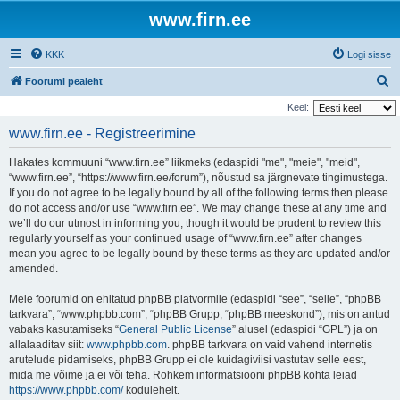
www.firn.ee
KKK
Logi sisse
O
Foorumi pealeht
t
Keel:
s
www.firn.ee - Registreerimine
i
Hakates kommuuni “www.firn.ee” liikmeks (edaspidi "me", "meie", "meid",
“www.firn.ee”, “https://www.firn.ee/forum”), nõustud sa järgnevate tingimustega.
If you do not agree to be legally bound by all of the following terms then please
do not access and/or use “www.firn.ee”. We may change these at any time and
we’ll do our utmost in informing you, though it would be prudent to review this
regularly yourself as your continued usage of “www.firn.ee” after changes
mean you agree to be legally bound by these terms as they are updated and/or
amended.
Meie foorumid on ehitatud phpBB platvormile (edaspidi “see”, “selle”, “phpBB
tarkvara”, “www.phpbb.com”, “phpBB Grupp, “phpBB meeskond”), mis on antud
vabaks kasutamiseks “
General Public License
” alusel (edaspidi “GPL”) ja on
allalaaditav siit:
www.phpbb.com
. phpBB tarkvara on vaid vahend internetis
arutelude pidamiseks, phpBB Grupp ei ole kuidagiviisi vastutav selle eest,
mida me võime ja ei või teha. Rohkem informatsiooni phpBB kohta leiad
https://www.phpbb.com/
kodulehelt.