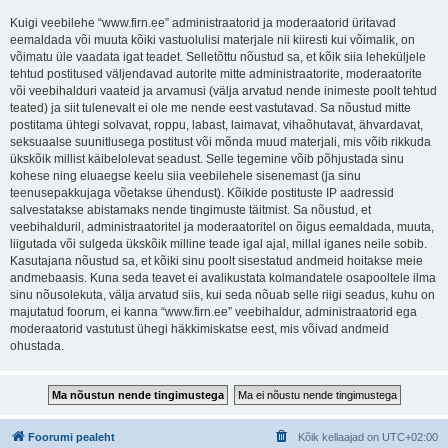
Kuigi veebilehe “www.firn.ee” administraatorid ja moderaatorid üritavad
eemaldada või muuta kõiki vastuolulisi materjale nii kiiresti kui võimalik, on
võimatu üle vaadata igat teadet. Selletõttu nõustud sa, et kõik siia leheküljele
tehtud postitused väljendavad autorite mitte administraatorite, moderaatorite
või veebihalduri vaateid ja arvamusi (välja arvatud nende inimeste poolt tehtud
teated) ja siit tulenevalt ei ole me nende eest vastutavad. Sa nõustud mitte
postitama ühtegi solvavat, roppu, labast, laimavat, vihaõhutavat, ähvardavat,
seksuaalse suunitlusega postitust või mõnda muud materjali, mis võib rikkuda
ükskõik millist käibelolevat seadust. Selle tegemine võib põhjustada sinu
kohese ning eluaegse keelu siia veebilehele sisenemast (ja sinu
teenusepakkujaga võetakse ühendust). Kõikide postituste IP aadressid
salvestatakse abistamaks nende tingimuste täitmist. Sa nõustud, et
veebihalduril, administraatoritel ja moderaatoritel on õigus eemaldada, muuta,
liigutada või sulgeda ükskõik milline teade igal ajal, millal iganes neile sobib.
Kasutajana nõustud sa, et kõiki sinu poolt sisestatud andmeid hoitakse meie
andmebaasis. Kuna seda teavet ei avalikustata kolmandatele osapooltele ilma
sinu nõusolekuta, välja arvatud siis, kui seda nõuab selle riigi seadus, kuhu on
majutatud foorum, ei kanna “www.firn.ee” veebihaldur, administraatorid ega
moderaatorid vastutust ühegi häkkimiskatse eest, mis võivad andmeid
ohustada.
Foorumi pealeht
Kõik kellaajad on
UTC+02:00