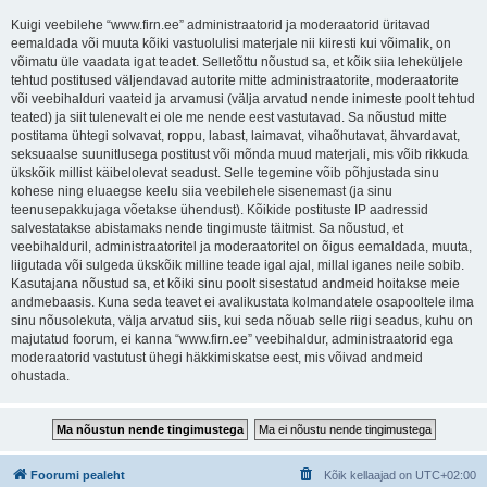
Kuigi veebilehe “www.firn.ee” administraatorid ja moderaatorid üritavad
eemaldada või muuta kõiki vastuolulisi materjale nii kiiresti kui võimalik, on
võimatu üle vaadata igat teadet. Selletõttu nõustud sa, et kõik siia leheküljele
tehtud postitused väljendavad autorite mitte administraatorite, moderaatorite
või veebihalduri vaateid ja arvamusi (välja arvatud nende inimeste poolt tehtud
teated) ja siit tulenevalt ei ole me nende eest vastutavad. Sa nõustud mitte
postitama ühtegi solvavat, roppu, labast, laimavat, vihaõhutavat, ähvardavat,
seksuaalse suunitlusega postitust või mõnda muud materjali, mis võib rikkuda
ükskõik millist käibelolevat seadust. Selle tegemine võib põhjustada sinu
kohese ning eluaegse keelu siia veebilehele sisenemast (ja sinu
teenusepakkujaga võetakse ühendust). Kõikide postituste IP aadressid
salvestatakse abistamaks nende tingimuste täitmist. Sa nõustud, et
veebihalduril, administraatoritel ja moderaatoritel on õigus eemaldada, muuta,
liigutada või sulgeda ükskõik milline teade igal ajal, millal iganes neile sobib.
Kasutajana nõustud sa, et kõiki sinu poolt sisestatud andmeid hoitakse meie
andmebaasis. Kuna seda teavet ei avalikustata kolmandatele osapooltele ilma
sinu nõusolekuta, välja arvatud siis, kui seda nõuab selle riigi seadus, kuhu on
majutatud foorum, ei kanna “www.firn.ee” veebihaldur, administraatorid ega
moderaatorid vastutust ühegi häkkimiskatse eest, mis võivad andmeid
ohustada.
Foorumi pealeht
Kõik kellaajad on
UTC+02:00