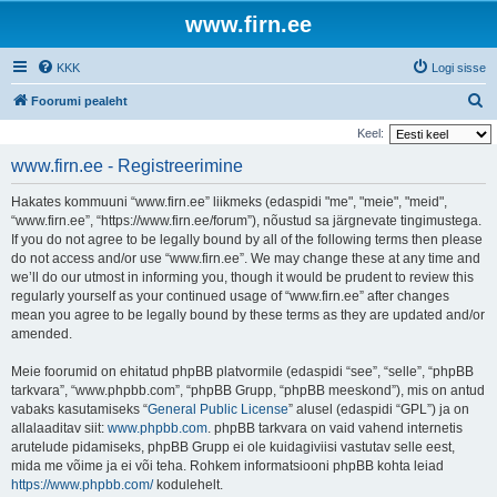
www.firn.ee
KKK
Logi sisse
O
Foorumi pealeht
t
Keel:
s
www.firn.ee - Registreerimine
i
Hakates kommuuni “www.firn.ee” liikmeks (edaspidi "me", "meie", "meid",
“www.firn.ee”, “https://www.firn.ee/forum”), nõustud sa järgnevate tingimustega.
If you do not agree to be legally bound by all of the following terms then please
do not access and/or use “www.firn.ee”. We may change these at any time and
we’ll do our utmost in informing you, though it would be prudent to review this
regularly yourself as your continued usage of “www.firn.ee” after changes
mean you agree to be legally bound by these terms as they are updated and/or
amended.
Meie foorumid on ehitatud phpBB platvormile (edaspidi “see”, “selle”, “phpBB
tarkvara”, “www.phpbb.com”, “phpBB Grupp, “phpBB meeskond”), mis on antud
vabaks kasutamiseks “
General Public License
” alusel (edaspidi “GPL”) ja on
allalaaditav siit:
www.phpbb.com
. phpBB tarkvara on vaid vahend internetis
arutelude pidamiseks, phpBB Grupp ei ole kuidagiviisi vastutav selle eest,
mida me võime ja ei või teha. Rohkem informatsiooni phpBB kohta leiad
https://www.phpbb.com/
kodulehelt.