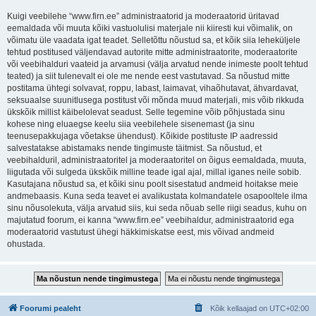
Kuigi veebilehe “www.firn.ee” administraatorid ja moderaatorid üritavad
eemaldada või muuta kõiki vastuolulisi materjale nii kiiresti kui võimalik, on
võimatu üle vaadata igat teadet. Selletõttu nõustud sa, et kõik siia leheküljele
tehtud postitused väljendavad autorite mitte administraatorite, moderaatorite
või veebihalduri vaateid ja arvamusi (välja arvatud nende inimeste poolt tehtud
teated) ja siit tulenevalt ei ole me nende eest vastutavad. Sa nõustud mitte
postitama ühtegi solvavat, roppu, labast, laimavat, vihaõhutavat, ähvardavat,
seksuaalse suunitlusega postitust või mõnda muud materjali, mis võib rikkuda
ükskõik millist käibelolevat seadust. Selle tegemine võib põhjustada sinu
kohese ning eluaegse keelu siia veebilehele sisenemast (ja sinu
teenusepakkujaga võetakse ühendust). Kõikide postituste IP aadressid
salvestatakse abistamaks nende tingimuste täitmist. Sa nõustud, et
veebihalduril, administraatoritel ja moderaatoritel on õigus eemaldada, muuta,
liigutada või sulgeda ükskõik milline teade igal ajal, millal iganes neile sobib.
Kasutajana nõustud sa, et kõiki sinu poolt sisestatud andmeid hoitakse meie
andmebaasis. Kuna seda teavet ei avalikustata kolmandatele osapooltele ilma
sinu nõusolekuta, välja arvatud siis, kui seda nõuab selle riigi seadus, kuhu on
majutatud foorum, ei kanna “www.firn.ee” veebihaldur, administraatorid ega
moderaatorid vastutust ühegi häkkimiskatse eest, mis võivad andmeid
ohustada.
Foorumi pealeht
Kõik kellaajad on
UTC+02:00