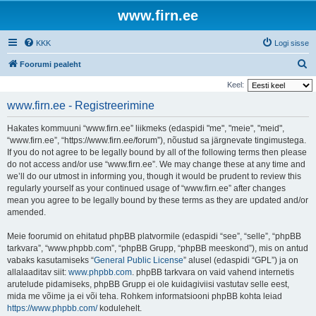
www.firn.ee
KKK
Logi sisse
O
Foorumi pealeht
t
Keel:
s
www.firn.ee - Registreerimine
i
Hakates kommuuni “www.firn.ee” liikmeks (edaspidi "me", "meie", "meid",
“www.firn.ee”, “https://www.firn.ee/forum”), nõustud sa järgnevate tingimustega.
If you do not agree to be legally bound by all of the following terms then please
do not access and/or use “www.firn.ee”. We may change these at any time and
we’ll do our utmost in informing you, though it would be prudent to review this
regularly yourself as your continued usage of “www.firn.ee” after changes
mean you agree to be legally bound by these terms as they are updated and/or
amended.
Meie foorumid on ehitatud phpBB platvormile (edaspidi “see”, “selle”, “phpBB
tarkvara”, “www.phpbb.com”, “phpBB Grupp, “phpBB meeskond”), mis on antud
vabaks kasutamiseks “
General Public License
” alusel (edaspidi “GPL”) ja on
allalaaditav siit:
www.phpbb.com
. phpBB tarkvara on vaid vahend internetis
arutelude pidamiseks, phpBB Grupp ei ole kuidagiviisi vastutav selle eest,
mida me võime ja ei või teha. Rohkem informatsiooni phpBB kohta leiad
https://www.phpbb.com/
kodulehelt.