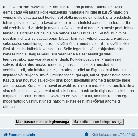
Kuigi veebilehe “www.firn.ee” administraatorid ja moderaatorid üritavad
eemaldada või muuta kõiki vastuolulisi materjale nii kiiresti kui võimalik, on
võimatu üle vaadata igat teadet. Selletõttu nõustud sa, et kõik siia leheküljele
tehtud postitused väljendavad autorite mitte administraatorite, moderaatorite
või veebihalduri vaateid ja arvamusi (välja arvatud nende inimeste poolt tehtud
teated) ja siit tulenevalt ei ole me nende eest vastutavad. Sa nõustud mitte
postitama ühtegi solvavat, roppu, labast, laimavat, vihaõhutavat, ähvardavat,
seksuaalse suunitlusega postitust või mõnda muud materjali, mis võib rikkuda
ükskõik millist käibelolevat seadust. Selle tegemine võib põhjustada sinu
kohese ning eluaegse keelu siia veebilehele sisenemast (ja sinu
teenusepakkujaga võetakse ühendust). Kõikide postituste IP aadressid
salvestatakse abistamaks nende tingimuste täitmist. Sa nõustud, et
veebihalduril, administraatoritel ja moderaatoritel on õigus eemaldada, muuta,
liigutada või sulgeda ükskõik milline teade igal ajal, millal iganes neile sobib.
Kasutajana nõustud sa, et kõiki sinu poolt sisestatud andmeid hoitakse meie
andmebaasis. Kuna seda teavet ei avalikustata kolmandatele osapooltele ilma
sinu nõusolekuta, välja arvatud siis, kui seda nõuab selle riigi seadus, kuhu on
majutatud foorum, ei kanna “www.firn.ee” veebihaldur, administraatorid ega
moderaatorid vastutust ühegi häkkimiskatse eest, mis võivad andmeid
ohustada.
Foorumi pealeht
Kõik kellaajad on
UTC+02:00