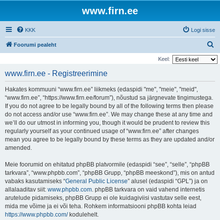
www.firn.ee
KKK
Logi sisse
O
Foorumi pealeht
t
Keel:
s
www.firn.ee - Registreerimine
i
Hakates kommuuni “www.firn.ee” liikmeks (edaspidi "me", "meie", "meid",
“www.firn.ee”, “https://www.firn.ee/forum”), nõustud sa järgnevate tingimustega.
If you do not agree to be legally bound by all of the following terms then please
do not access and/or use “www.firn.ee”. We may change these at any time and
we’ll do our utmost in informing you, though it would be prudent to review this
regularly yourself as your continued usage of “www.firn.ee” after changes
mean you agree to be legally bound by these terms as they are updated and/or
amended.
Meie foorumid on ehitatud phpBB platvormile (edaspidi “see”, “selle”, “phpBB
tarkvara”, “www.phpbb.com”, “phpBB Grupp, “phpBB meeskond”), mis on antud
vabaks kasutamiseks “
General Public License
” alusel (edaspidi “GPL”) ja on
allalaaditav siit:
www.phpbb.com
. phpBB tarkvara on vaid vahend internetis
arutelude pidamiseks, phpBB Grupp ei ole kuidagiviisi vastutav selle eest,
mida me võime ja ei või teha. Rohkem informatsiooni phpBB kohta leiad
https://www.phpbb.com/
kodulehelt.