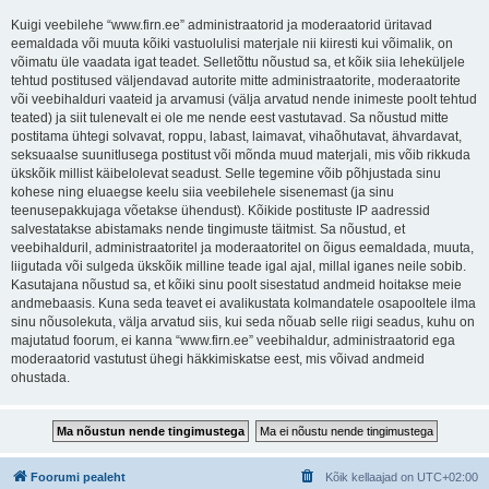
Kuigi veebilehe “www.firn.ee” administraatorid ja moderaatorid üritavad
eemaldada või muuta kõiki vastuolulisi materjale nii kiiresti kui võimalik, on
võimatu üle vaadata igat teadet. Selletõttu nõustud sa, et kõik siia leheküljele
tehtud postitused väljendavad autorite mitte administraatorite, moderaatorite
või veebihalduri vaateid ja arvamusi (välja arvatud nende inimeste poolt tehtud
teated) ja siit tulenevalt ei ole me nende eest vastutavad. Sa nõustud mitte
postitama ühtegi solvavat, roppu, labast, laimavat, vihaõhutavat, ähvardavat,
seksuaalse suunitlusega postitust või mõnda muud materjali, mis võib rikkuda
ükskõik millist käibelolevat seadust. Selle tegemine võib põhjustada sinu
kohese ning eluaegse keelu siia veebilehele sisenemast (ja sinu
teenusepakkujaga võetakse ühendust). Kõikide postituste IP aadressid
salvestatakse abistamaks nende tingimuste täitmist. Sa nõustud, et
veebihalduril, administraatoritel ja moderaatoritel on õigus eemaldada, muuta,
liigutada või sulgeda ükskõik milline teade igal ajal, millal iganes neile sobib.
Kasutajana nõustud sa, et kõiki sinu poolt sisestatud andmeid hoitakse meie
andmebaasis. Kuna seda teavet ei avalikustata kolmandatele osapooltele ilma
sinu nõusolekuta, välja arvatud siis, kui seda nõuab selle riigi seadus, kuhu on
majutatud foorum, ei kanna “www.firn.ee” veebihaldur, administraatorid ega
moderaatorid vastutust ühegi häkkimiskatse eest, mis võivad andmeid
ohustada.
Foorumi pealeht
Kõik kellaajad on
UTC+02:00