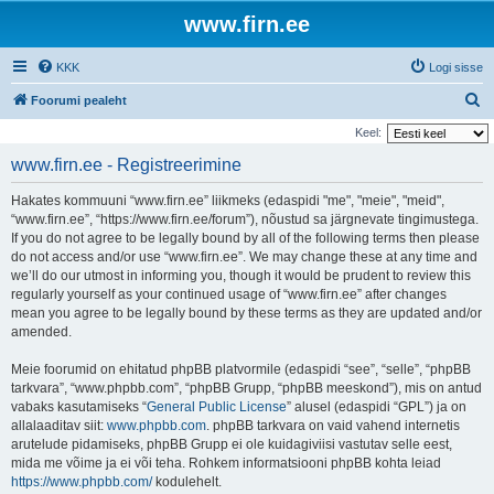
www.firn.ee
KKK
Logi sisse
O
Foorumi pealeht
t
Keel:
s
www.firn.ee - Registreerimine
i
Hakates kommuuni “www.firn.ee” liikmeks (edaspidi "me", "meie", "meid",
“www.firn.ee”, “https://www.firn.ee/forum”), nõustud sa järgnevate tingimustega.
If you do not agree to be legally bound by all of the following terms then please
do not access and/or use “www.firn.ee”. We may change these at any time and
we’ll do our utmost in informing you, though it would be prudent to review this
regularly yourself as your continued usage of “www.firn.ee” after changes
mean you agree to be legally bound by these terms as they are updated and/or
amended.
Meie foorumid on ehitatud phpBB platvormile (edaspidi “see”, “selle”, “phpBB
tarkvara”, “www.phpbb.com”, “phpBB Grupp, “phpBB meeskond”), mis on antud
vabaks kasutamiseks “
General Public License
” alusel (edaspidi “GPL”) ja on
allalaaditav siit:
www.phpbb.com
. phpBB tarkvara on vaid vahend internetis
arutelude pidamiseks, phpBB Grupp ei ole kuidagiviisi vastutav selle eest,
mida me võime ja ei või teha. Rohkem informatsiooni phpBB kohta leiad
https://www.phpbb.com/
kodulehelt.