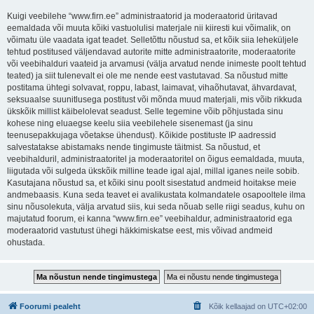
Kuigi veebilehe “www.firn.ee” administraatorid ja moderaatorid üritavad
eemaldada või muuta kõiki vastuolulisi materjale nii kiiresti kui võimalik, on
võimatu üle vaadata igat teadet. Selletõttu nõustud sa, et kõik siia leheküljele
tehtud postitused väljendavad autorite mitte administraatorite, moderaatorite
või veebihalduri vaateid ja arvamusi (välja arvatud nende inimeste poolt tehtud
teated) ja siit tulenevalt ei ole me nende eest vastutavad. Sa nõustud mitte
postitama ühtegi solvavat, roppu, labast, laimavat, vihaõhutavat, ähvardavat,
seksuaalse suunitlusega postitust või mõnda muud materjali, mis võib rikkuda
ükskõik millist käibelolevat seadust. Selle tegemine võib põhjustada sinu
kohese ning eluaegse keelu siia veebilehele sisenemast (ja sinu
teenusepakkujaga võetakse ühendust). Kõikide postituste IP aadressid
salvestatakse abistamaks nende tingimuste täitmist. Sa nõustud, et
veebihalduril, administraatoritel ja moderaatoritel on õigus eemaldada, muuta,
liigutada või sulgeda ükskõik milline teade igal ajal, millal iganes neile sobib.
Kasutajana nõustud sa, et kõiki sinu poolt sisestatud andmeid hoitakse meie
andmebaasis. Kuna seda teavet ei avalikustata kolmandatele osapooltele ilma
sinu nõusolekuta, välja arvatud siis, kui seda nõuab selle riigi seadus, kuhu on
majutatud foorum, ei kanna “www.firn.ee” veebihaldur, administraatorid ega
moderaatorid vastutust ühegi häkkimiskatse eest, mis võivad andmeid
ohustada.
Foorumi pealeht
Kõik kellaajad on
UTC+02:00