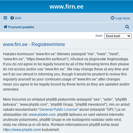
www.firn.ee
KKK
Logi sisse
O
Foorumi pealeht
t
Keel:
s
www.firn.ee - Registreerimine
i
Hakates kommuuni “www.firn.ee” liikmeks (edaspidi "me", "meie", "meid",
“www.firn.ee”, “https://www.firn.ee/forum”), nõustud sa järgnevate tingimustega.
If you do not agree to be legally bound by all of the following terms then please
do not access and/or use “www.firn.ee”. We may change these at any time and
we’ll do our utmost in informing you, though it would be prudent to review this
regularly yourself as your continued usage of “www.firn.ee” after changes
mean you agree to be legally bound by these terms as they are updated and/or
amended.
Meie foorumid on ehitatud phpBB platvormile (edaspidi “see”, “selle”, “phpBB
tarkvara”, “www.phpbb.com”, “phpBB Grupp, “phpBB meeskond”), mis on antud
vabaks kasutamiseks “
General Public License
” alusel (edaspidi “GPL”) ja on
allalaaditav siit:
www.phpbb.com
. phpBB tarkvara on vaid vahend internetis
arutelude pidamiseks, phpBB Grupp ei ole kuidagiviisi vastutav selle eest,
mida me võime ja ei või teha. Rohkem informatsiooni phpBB kohta leiad
https://www.phpbb.com/
kodulehelt.