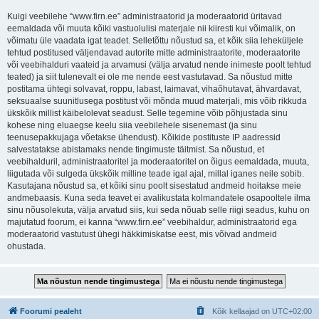
Kuigi veebilehe “www.firn.ee” administraatorid ja moderaatorid üritavad
eemaldada või muuta kõiki vastuolulisi materjale nii kiiresti kui võimalik, on
võimatu üle vaadata igat teadet. Selletõttu nõustud sa, et kõik siia leheküljele
tehtud postitused väljendavad autorite mitte administraatorite, moderaatorite
või veebihalduri vaateid ja arvamusi (välja arvatud nende inimeste poolt tehtud
teated) ja siit tulenevalt ei ole me nende eest vastutavad. Sa nõustud mitte
postitama ühtegi solvavat, roppu, labast, laimavat, vihaõhutavat, ähvardavat,
seksuaalse suunitlusega postitust või mõnda muud materjali, mis võib rikkuda
ükskõik millist käibelolevat seadust. Selle tegemine võib põhjustada sinu
kohese ning eluaegse keelu siia veebilehele sisenemast (ja sinu
teenusepakkujaga võetakse ühendust). Kõikide postituste IP aadressid
salvestatakse abistamaks nende tingimuste täitmist. Sa nõustud, et
veebihalduril, administraatoritel ja moderaatoritel on õigus eemaldada, muuta,
liigutada või sulgeda ükskõik milline teade igal ajal, millal iganes neile sobib.
Kasutajana nõustud sa, et kõiki sinu poolt sisestatud andmeid hoitakse meie
andmebaasis. Kuna seda teavet ei avalikustata kolmandatele osapooltele ilma
sinu nõusolekuta, välja arvatud siis, kui seda nõuab selle riigi seadus, kuhu on
majutatud foorum, ei kanna “www.firn.ee” veebihaldur, administraatorid ega
moderaatorid vastutust ühegi häkkimiskatse eest, mis võivad andmeid
ohustada.
Foorumi pealeht
Kõik kellaajad on
UTC+02:00