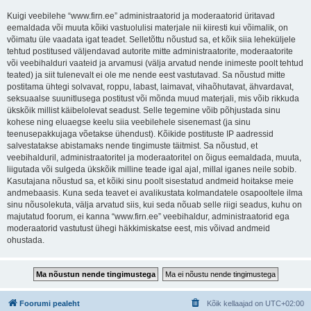
Kuigi veebilehe “www.firn.ee” administraatorid ja moderaatorid üritavad
eemaldada või muuta kõiki vastuolulisi materjale nii kiiresti kui võimalik, on
võimatu üle vaadata igat teadet. Selletõttu nõustud sa, et kõik siia leheküljele
tehtud postitused väljendavad autorite mitte administraatorite, moderaatorite
või veebihalduri vaateid ja arvamusi (välja arvatud nende inimeste poolt tehtud
teated) ja siit tulenevalt ei ole me nende eest vastutavad. Sa nõustud mitte
postitama ühtegi solvavat, roppu, labast, laimavat, vihaõhutavat, ähvardavat,
seksuaalse suunitlusega postitust või mõnda muud materjali, mis võib rikkuda
ükskõik millist käibelolevat seadust. Selle tegemine võib põhjustada sinu
kohese ning eluaegse keelu siia veebilehele sisenemast (ja sinu
teenusepakkujaga võetakse ühendust). Kõikide postituste IP aadressid
salvestatakse abistamaks nende tingimuste täitmist. Sa nõustud, et
veebihalduril, administraatoritel ja moderaatoritel on õigus eemaldada, muuta,
liigutada või sulgeda ükskõik milline teade igal ajal, millal iganes neile sobib.
Kasutajana nõustud sa, et kõiki sinu poolt sisestatud andmeid hoitakse meie
andmebaasis. Kuna seda teavet ei avalikustata kolmandatele osapooltele ilma
sinu nõusolekuta, välja arvatud siis, kui seda nõuab selle riigi seadus, kuhu on
majutatud foorum, ei kanna “www.firn.ee” veebihaldur, administraatorid ega
moderaatorid vastutust ühegi häkkimiskatse eest, mis võivad andmeid
ohustada.
Foorumi pealeht
Kõik kellaajad on
UTC+02:00