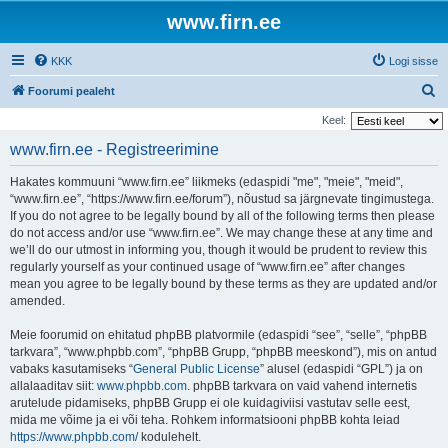
www.firn.ee
KKK
Logi sisse
O
Foorumi pealeht
t
Keel:
s
www.firn.ee - Registreerimine
i
Hakates kommuuni “www.firn.ee” liikmeks (edaspidi "me", "meie", "meid",
“www.firn.ee”, “https://www.firn.ee/forum”), nõustud sa järgnevate tingimustega.
If you do not agree to be legally bound by all of the following terms then please
do not access and/or use “www.firn.ee”. We may change these at any time and
we’ll do our utmost in informing you, though it would be prudent to review this
regularly yourself as your continued usage of “www.firn.ee” after changes
mean you agree to be legally bound by these terms as they are updated and/or
amended.
Meie foorumid on ehitatud phpBB platvormile (edaspidi “see”, “selle”, “phpBB
tarkvara”, “www.phpbb.com”, “phpBB Grupp, “phpBB meeskond”), mis on antud
vabaks kasutamiseks “
General Public License
” alusel (edaspidi “GPL”) ja on
allalaaditav siit:
www.phpbb.com
. phpBB tarkvara on vaid vahend internetis
arutelude pidamiseks, phpBB Grupp ei ole kuidagiviisi vastutav selle eest,
mida me võime ja ei või teha. Rohkem informatsiooni phpBB kohta leiad
https://www.phpbb.com/
kodulehelt.