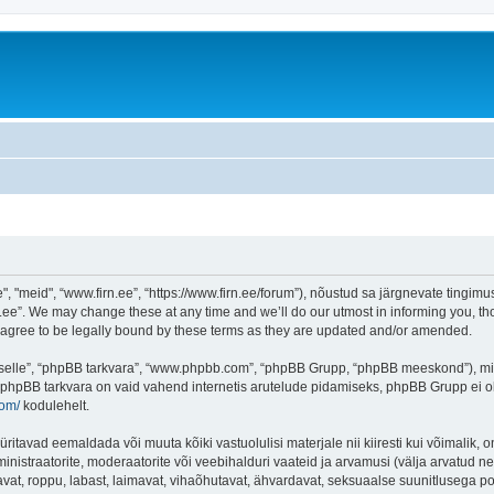
"meid", “www.firn.ee”, “https://www.firn.ee/forum”), nõustud sa järgnevate tingimust
ee”. We may change these at any time and we’ll do our utmost in informing you, thou
 agree to be legally bound by these terms as they are updated and/or amended.
 “selle”, “phpBB tarkvara”, “www.phpbb.com”, “phpBB Grupp, “phpBB meeskond”), m
 phpBB tarkvara on vaid vahend internetis arutelude pidamiseks, phpBB Grupp ei ole 
com/
kodulehelt.
ritavad eemaldada või muuta kõiki vastuolulisi materjale nii kiiresti kui võimalik, o
inistraatorite, moderaatorite või veebihalduri vaateid ja arvamusi (välja arvatud nen
vat, roppu, labast, laimavat, vihaõhutavat, ähvardavat, seksuaalse suunitlusega po