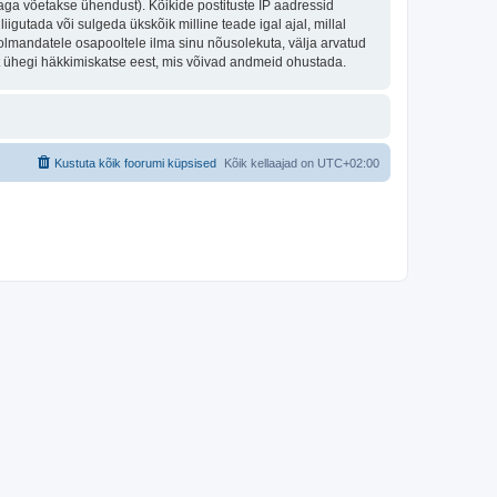
aga võetakse ühendust). Kõikide postituste IP aadressid
igutada või sulgeda ükskõik milline teade igal ajal, millal
olmandatele osapooltele ilma sinu nõusolekuta, välja arvatud
st ühegi häkkimiskatse eest, mis võivad andmeid ohustada.
Kustuta kõik foorumi küpsised
Kõik kellaajad on
UTC+02:00