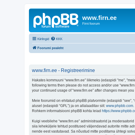
www.firn.ee
Firni foorum
Kiirlingid
KKK
Foorumi pealeht
www.firn.ee - Registreerimine
Hakates kommuuni “www.firn.ee” liikmeks (edaspidi "me", "meie", 
following terms then please do not access and/or use “www.firn.
your continued usage of “www.firn.ee” after changes mean you
Meie foorumid on ehitatud phpBB platvormile (edaspidi “see”,
alusel (edaspidi “GPL”) ja on allalaaditav siit:
www.phpbb.com
.
Rohkem informatsiooni phpBB kohta leiad
https://www.phpbb.
Kuigi veebilehe “www.firn.ee” administraatorid ja moderaatorid ü
siia leheküljele tehtud postitused väljendavad autorite mitte adm
nende eest vastutavad. Sa nõustud mitte postitama ühtegi solva