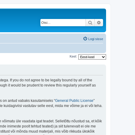
Otsi
Täiendatud otsing
Logi sisse
Keel:
ega. If you do not agree to be legally bound by all of the
gh it would be prudent to review this regularly yourself as
is on antud vabaks kasutamiseks “
General Public License
”
kuidagiviisi vastutav selle eest, mida me võime ja ei või teha.
n võimatu üle vaadata igat teadet. Selletõttu nõustud sa, et kõik
de inimeste poolt tehtud teated) ja siit tulenevalt ei ole me
stitust või mõnda muud materjali, mis võib rikkuda ükskõik