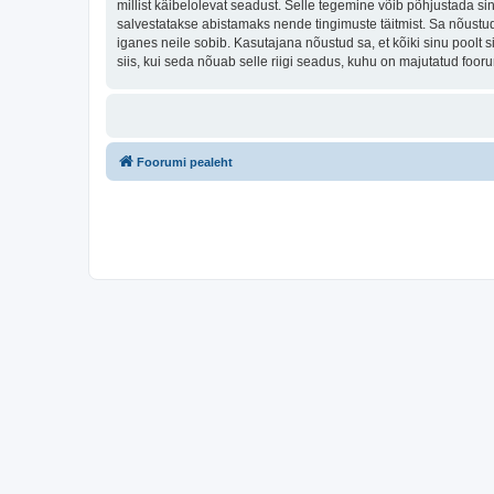
millist käibelolevat seadust. Selle tegemine võib põhjustada s
salvestatakse abistamaks nende tingimuste täitmist. Sa nõustud, 
iganes neile sobib. Kasutajana nõustud sa, et kõiki sinu pool
siis, kui seda nõuab selle riigi seadus, kuhu on majutatud foo
Foorumi pealeht