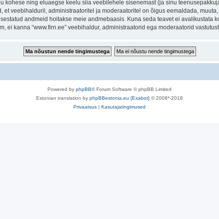
inu kohese ning eluaegse keelu siia veebilehele sisenemast (ja sinu teenusepakkuj
et veebihalduril, administraatoritel ja moderaatoritel on õigus eemaldada, muuta, li
t sisestatud andmeid hoitakse meie andmebaasis. Kuna seda teavet ei avalikustata k
rum, ei kanna “www.firn.ee” veebihaldur, administraatorid ega moderaatorid vastutu
Powered by
phpBB
® Forum Software © phpBB Limited
Estonian translation by
phpBBestonia.eu [Exabot]
© 2008*-2018
Privaatsus
|
Kasutajatingimused