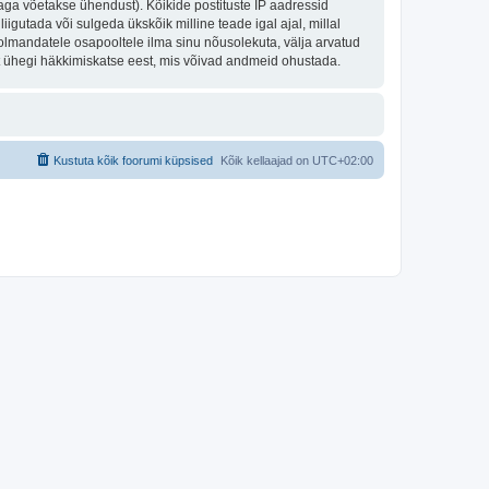
aga võetakse ühendust). Kõikide postituste IP aadressid
igutada või sulgeda ükskõik milline teade igal ajal, millal
olmandatele osapooltele ilma sinu nõusolekuta, välja arvatud
st ühegi häkkimiskatse eest, mis võivad andmeid ohustada.
Kustuta kõik foorumi küpsised
Kõik kellaajad on
UTC+02:00