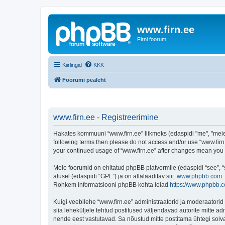
www.firn.ee
Firni foorum
Kiirlingid
KKK
Foorumi pealeht
www.firn.ee - Registreerimine
Hakates kommuuni “www.firn.ee” liikmeks (edaspidi "me", "meie", 
following terms then please do not access and/or use “www.firn.
your continued usage of “www.firn.ee” after changes mean you
Meie foorumid on ehitatud phpBB platvormile (edaspidi “see”,
alusel (edaspidi “GPL”) ja on allalaaditav siit:
www.phpbb.com
.
Rohkem informatsiooni phpBB kohta leiad
https://www.phpbb.
Kuigi veebilehe “www.firn.ee” administraatorid ja moderaatorid ü
siia leheküljele tehtud postitused väljendavad autorite mitte adm
nende eest vastutavad. Sa nõustud mitte postitama ühtegi solva