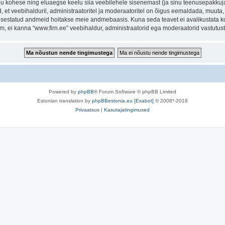
inu kohese ning eluaegse keelu siia veebilehele sisenemast (ja sinu teenusepakkuj
et veebihalduril, administraatoritel ja moderaatoritel on õigus eemaldada, muuta, li
t sisestatud andmeid hoitakse meie andmebaasis. Kuna seda teavet ei avalikustata k
rum, ei kanna “www.firn.ee” veebihaldur, administraatorid ega moderaatorid vastutu
Powered by
phpBB
® Forum Software © phpBB Limited
Estonian translation by
phpBBestonia.eu [Exabot]
© 2008*-2018
Privaatsus
|
Kasutajatingimused