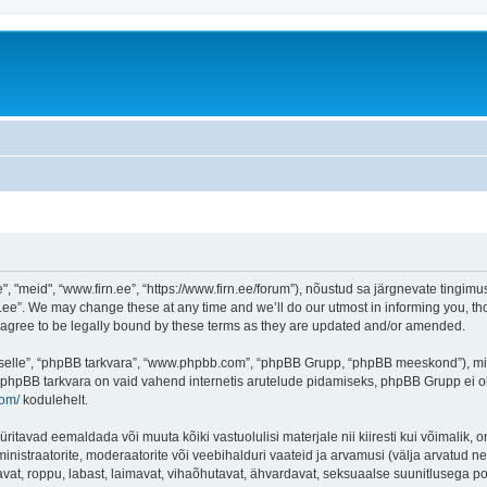
"meid", “www.firn.ee”, “https://www.firn.ee/forum”), nõustud sa järgnevate tingimust
ee”. We may change these at any time and we’ll do our utmost in informing you, thou
 agree to be legally bound by these terms as they are updated and/or amended.
 “selle”, “phpBB tarkvara”, “www.phpbb.com”, “phpBB Grupp, “phpBB meeskond”), m
 phpBB tarkvara on vaid vahend internetis arutelude pidamiseks, phpBB Grupp ei ole 
com/
kodulehelt.
ritavad eemaldada või muuta kõiki vastuolulisi materjale nii kiiresti kui võimalik, o
inistraatorite, moderaatorite või veebihalduri vaateid ja arvamusi (välja arvatud nen
vat, roppu, labast, laimavat, vihaõhutavat, ähvardavat, seksuaalse suunitlusega po