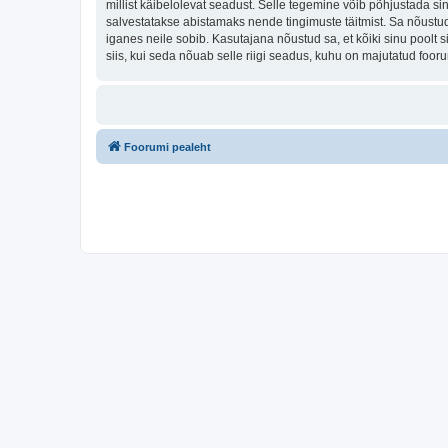
millist käibelolevat seadust. Selle tegemine võib põhjustada s
salvestatakse abistamaks nende tingimuste täitmist. Sa nõustud, 
iganes neile sobib. Kasutajana nõustud sa, et kõiki sinu pool
siis, kui seda nõuab selle riigi seadus, kuhu on majutatud foo
Foorumi pealeht