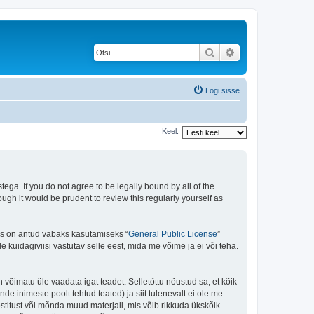
Otsi
Täiendatud otsing
Logi sisse
Keel:
ega. If you do not agree to be legally bound by all of the
gh it would be prudent to review this regularly yourself as
is on antud vabaks kasutamiseks “
General Public License
”
kuidagiviisi vastutav selle eest, mida me võime ja ei või teha.
n võimatu üle vaadata igat teadet. Selletõttu nõustud sa, et kõik
de inimeste poolt tehtud teated) ja siit tulenevalt ei ole me
stitust või mõnda muud materjali, mis võib rikkuda ükskõik