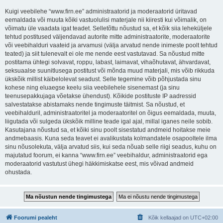
Kuigi veebilehe “www.firn.ee” administraatorid ja moderaatorid üritavad
eemaldada või muuta kõiki vastuolulisi materjale nii kiiresti kui võimalik, on
võimatu üle vaadata igat teadet. Selletõttu nõustud sa, et kõik siia leheküljele
tehtud postitused väljendavad autorite mitte administraatorite, moderaatorite
või veebihalduri vaateid ja arvamusi (välja arvatud nende inimeste poolt tehtud
teated) ja siit tulenevalt ei ole me nende eest vastutavad. Sa nõustud mitte
postitama ühtegi solvavat, roppu, labast, laimavat, vihaõhutavat, ähvardavat,
seksuaalse suunitlusega postitust või mõnda muud materjali, mis võib rikkuda
ükskõik millist käibelolevat seadust. Selle tegemine võib põhjustada sinu
kohese ning eluaegse keelu siia veebilehele sisenemast (ja sinu
teenusepakkujaga võetakse ühendust). Kõikide postituste IP aadressid
salvestatakse abistamaks nende tingimuste täitmist. Sa nõustud, et
veebihalduril, administraatoritel ja moderaatoritel on õigus eemaldada, muuta,
liigutada või sulgeda ükskõik milline teade igal ajal, millal iganes neile sobib.
Kasutajana nõustud sa, et kõiki sinu poolt sisestatud andmeid hoitakse meie
andmebaasis. Kuna seda teavet ei avalikustata kolmandatele osapooltele ilma
sinu nõusolekuta, välja arvatud siis, kui seda nõuab selle riigi seadus, kuhu on
majutatud foorum, ei kanna “www.firn.ee” veebihaldur, administraatorid ega
moderaatorid vastutust ühegi häkkimiskatse eest, mis võivad andmeid
ohustada.
Foorumi pealeht
Kõik kellaajad on
UTC+02:00