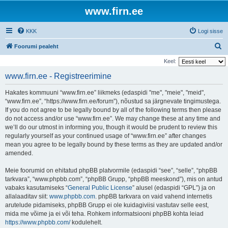
www.firn.ee
KKK
Logi sisse
O
Foorumi pealeht
t
Keel:
s
www.firn.ee - Registreerimine
i
Hakates kommuuni “www.firn.ee” liikmeks (edaspidi "me", "meie", "meid",
“www.firn.ee”, “https://www.firn.ee/forum”), nõustud sa järgnevate tingimustega.
If you do not agree to be legally bound by all of the following terms then please
do not access and/or use “www.firn.ee”. We may change these at any time and
we’ll do our utmost in informing you, though it would be prudent to review this
regularly yourself as your continued usage of “www.firn.ee” after changes
mean you agree to be legally bound by these terms as they are updated and/or
amended.
Meie foorumid on ehitatud phpBB platvormile (edaspidi “see”, “selle”, “phpBB
tarkvara”, “www.phpbb.com”, “phpBB Grupp, “phpBB meeskond”), mis on antud
vabaks kasutamiseks “
General Public License
” alusel (edaspidi “GPL”) ja on
allalaaditav siit:
www.phpbb.com
. phpBB tarkvara on vaid vahend internetis
arutelude pidamiseks, phpBB Grupp ei ole kuidagiviisi vastutav selle eest,
mida me võime ja ei või teha. Rohkem informatsiooni phpBB kohta leiad
https://www.phpbb.com/
kodulehelt.