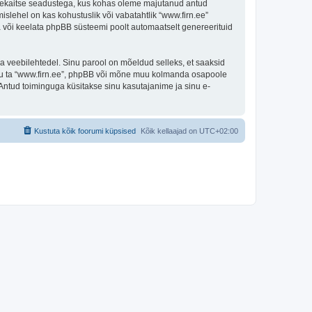
andmekaitse seadustega, kus kohas oleme majutanud antud
islehel on kas kohustuslik või vabatahtlik “www.firn.ee”
ada või keelata phpBB süsteemi poolt automaatselt genereerituid
ulga veebilehtedel. Sinu parool on mõeldud selleks, et saaksid
 olgu ta “www.firn.ee”, phpBB või mõne muu kolmanda osapoole
Antud toiminguga küsitakse sinu kasutajanime ja sinu e-
Kustuta kõik foorumi küpsised
Kõik kellaajad on
UTC+02:00