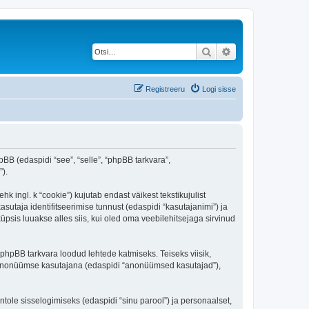
Otsi
Täiendatud otsing
Registreeru
Logi sisse
pBB (edaspidi “see”, “selle”, “phpBB tarkvara”,
).
 ingl. k “cookie”) kujutab endast väikest tekstikujulist
sutaja identifitseerimise tunnust (edaspidi “kasutajanimi”) ja
psis luuakse alles siis, kui oled oma veebilehitsejaga sirvinud
phpBB tarkvara loodud lehtede katmiseks. Teiseks viisik,
es anonüümse kasutajana (edaspidi “anonüümsed kasutajad”),
ntole sisselogimiseks (edaspidi “sinu parool”) ja personaalset,