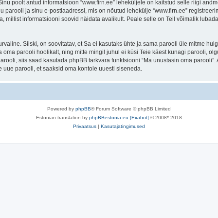
. Sinu poolt antud informatsioon “www.firn.ee” leheküljele on kaitstud selle riigi 
 parooli ja sinu e-postiaadressi, mis on nõutud lehekülje “www.firn.ee” registreerim
a, millist informatsiooni soovid näidata avalikult. Peale selle on Teil võimalik lub
 turvaline. Siiski, on soovitatav, et Sa ei kasutaks ühte ja sama parooli üle mitme h
 oma parooli hoolikalt, ning mitte mingil juhul ei küsi Teie käest kunagi parooli,
rooli, siis saad kasutada phpBB tarkvara funktsiooni “Ma unustasin oma parooli”. 
 uue parooli, et saaksid oma kontole uuesti siseneda.
Powered by
phpBB
® Forum Software © phpBB Limited
Estonian translation by
phpBBestonia.eu [Exabot]
© 2008*-2018
Privaatsus
|
Kasutajatingimused