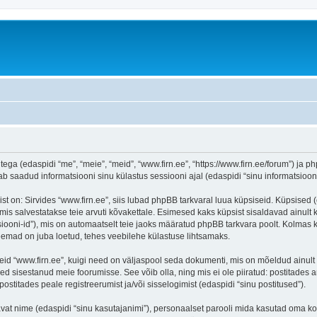
tega (edaspidi “me”, “meie”, “meid”, “www.firn.ee”, “https://www.firn.ee/forum”) ja ph
aadud informatsiooni sinu külastus sessiooni ajal (edaspidi “sinu informatsioon”
on: Sirvides “www.firn.ee”, siis lubad phpBB tarkvaral luua küpsiseid. Küpsised (ehk
is salvestatakse teie arvuti kõvakettale. Esimesed kaks küpsist sisaldavad ainult ka
iooni-id”), mis on automaatselt teie jaoks määratud phpBB tarkvara poolt. Kolmas kü
teemad on juba loetud, tehes veebilehe külastuse lihtsamaks.
eid “www.firn.ee”, kuigi need on väljaspool seda dokumenti, mis on mõeldud ainult 
d sisestanud meie foorumisse. See võib olla, ning mis ei ole piiratud: postitad
postitades peale registreerumist ja/või sisselogimist (edaspidi “sinu postitused”).
tavat nime (edaspidi “sinu kasutajanimi”), personaalset parooli mida kasutad oma ko