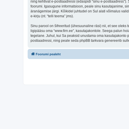
ning kehtivat e-postiaadressi (edaspidi “sinu e-postiaadress”)
foorumi. Igasugune informatsioon, peale sinu kasutajanime, sinu
äranägemise järgi. Kõikidel juhtudel on Sul alati võimalus valid
e-kirju (nt. “telli teema” jms).
Sinu parool on šifreeritud (ühesuunaline räsi) nii, et see oleks
ligipääsu oma “www.firn.ee”, kasutajakontole. Seega palun hoia
tegelane. Juhul, kui Sa peaksid unustama oma kasutajakonto pa
postiaadressi, ning peale seda phpBB tarkvara genereerib sulle
Foorumi pealeht