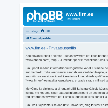
www.firn.ee
Firni foorum
Kiirlingid
KKK
Foorumi pealeht
www.firn.ee - Privaatsuspoliis
See privaatsuspoliis seletab, kuidas “www.firn.ee” koos partneri
“www.phpbb.com”, “phpBB Limited”, “phpBB meeskond”) kasutab s
Sinu poolt saadud informatsiooni kogutakse kahel. Esimene neist 
andmeplokki, mille veebiserver saadab teie veebilehitsejale ja m
anonüümse sessiooni identifitseerimise tunnust (edaspidi “sess
“www.firn.ee” teemasi ja kasutatakse, et teada saada millised 
Me võime ka sirvimise ajal luua phpBB-tarkvara väliseid küpsis
kuidas me kogume sinult saadud informatsiooni on see mida ole
registreerudes “www.firn.ee” liikmeks (edaspidi “sinu konto”) ja 
Sinu kasutajakonto sisaldab ühte unikaalset, ning teistest eris