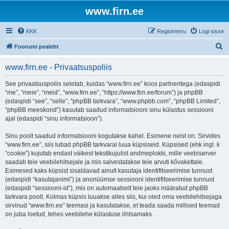
www.firn.ee
KKK
Registreeru
Logi sisse
O
Foorumi pealeht
t
www.firn.ee - Privaatsuspoliis
s
i
See privaatsuspoliis seletab, kuidas “www.firn.ee” koos partneritega (edaspidi
“me”, “meie”, “meid”, “www.firn.ee”, “https://www.firn.ee/forum”) ja phpBB
(edaspidi “see”, “selle”, “phpBB tarkvara”, “www.phpbb.com”, “phpBB Limited”,
“phpBB meeskond”) kasutab saadud informatsiooni sinu külastus sessiooni
ajal (edaspidi “sinu informatsioon”).
Sinu poolt saadud informatsiooni kogutakse kahel. Esimene neist on: Sirvides
“www.firn.ee”, siis lubad phpBB tarkvaral luua küpsiseid. Küpsised (ehk ingl. k
“cookie”) kujutab endast väikest tekstikujulist andmeplokki, mille veebiserver
saadab teie veebilehitsejale ja mis salvestatakse teie arvuti kõvakettale.
Esimesed kaks küpsist sisaldavad ainult kasutaja identifitseerimise tunnust
(edaspidi “kasutajanimi”) ja anonüümse sessiooni identifitseerimise tunnust
(edaspidi “sessiooni-id”), mis on automaatselt teie jaoks määratud phpBB
tarkvara poolt. Kolmas küpsis luuakse alles siis, kui oled oma veebilehitsejaga
sirvinud “www.firn.ee” teemasi ja kasutatakse, et teada saada millised teemad
on juba loetud, tehes veebilehe külastuse lihtsamaks.