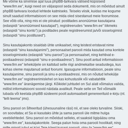
Me võime ka sirvimise ajal luua phpBB-tarkvara väliseid küpsiseid
“www.firn.ee”, kuigi need on väljaspool seda dokumenti, mis on mõeldud ainult
phpBB tarkvara loodud lehtede katmiseks. Teiseks viisik, kuidas me kogume
sinult saadud informatsiooni on see mida oled sisestanud meie foorumisse.
See võib olla, ning mis ei ole piiratud: postitades anonüümse kasutajana
(edaspidi “anonüümsed kasutajad”), registreerudes “www.firn.ee” liikmeks
(edaspidi “sinu konto”) ja postitades peale registreerumist ja/või sisselogimist
(edaspidi “sinu postitused”).
Sinu kasutajakonto sisaldab ühte unikaalset, ning teistest eristavat nime
(edaspidi “sinu kasutajanimi”), personaalset parooli mida kasutad oma kontole
sisselogimiseks (edaspidi “sinu parool”) ja personaalset, ning kehtivat e-
postiaadressi (edaspidi “sinu e-postiaadress”). Sinu poolt antud informatsioon
“www.firn.ee” leheküljele on kaitstud selle riigi andmekaitse seadustega, kus
kohas oleme majutanud antud foorumi. Igasugune informatsioon, peale sinu
kasutajanime, sinu parooli ja sinu e-postiaadressi, mis on nõutud lehekülje
“www.firn.ee” registreerimislehel on kas kohustuslik või vabatahtlik
“www.firn.ee” äranägemise järgi. Kõikidel juhtudel on Sul alati võimalus valida,
millist informatsiooni soovid näidata avalikult. Peale selle on Teil võimalik
lubada või keelata phpBB süsteemi poolt automaatselt genereerituid e-kirju (nt.
“telli teema” jms).
Sinu parool on šifreeritud (ühesuunaline räsi) nii, et see oleks turvaline. Siiski,
on soovitatav, et Sa ei kasutaks ühte ja sama parooli üle mitme hulga
veebilehtedel. Sinu parool on mõeldud selleks, et saaksid ligipääsu oma
“www.firn.ee”, kasutajakontole. Seega palun hoia oma parooli hoolikalt, ning
mitte mingil juhul ei küsi Teie käest kunagi parooli, olgu ta “www.firn.ee”,