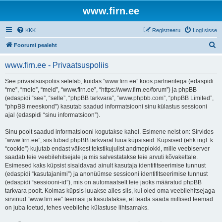
www.firn.ee
KKK
Registreeru
Logi sisse
O
Foorumi pealeht
t
www.firn.ee - Privaatsuspoliis
s
i
See privaatsuspoliis seletab, kuidas “www.firn.ee” koos partneritega (edaspidi
“me”, “meie”, “meid”, “www.firn.ee”, “https://www.firn.ee/forum”) ja phpBB
(edaspidi “see”, “selle”, “phpBB tarkvara”, “www.phpbb.com”, “phpBB Limited”,
“phpBB meeskond”) kasutab saadud informatsiooni sinu külastus sessiooni
ajal (edaspidi “sinu informatsioon”).
Sinu poolt saadud informatsiooni kogutakse kahel. Esimene neist on: Sirvides
“www.firn.ee”, siis lubad phpBB tarkvaral luua küpsiseid. Küpsised (ehk ingl. k
“cookie”) kujutab endast väikest tekstikujulist andmeplokki, mille veebiserver
saadab teie veebilehitsejale ja mis salvestatakse teie arvuti kõvakettale.
Esimesed kaks küpsist sisaldavad ainult kasutaja identifitseerimise tunnust
(edaspidi “kasutajanimi”) ja anonüümse sessiooni identifitseerimise tunnust
(edaspidi “sessiooni-id”), mis on automaatselt teie jaoks määratud phpBB
tarkvara poolt. Kolmas küpsis luuakse alles siis, kui oled oma veebilehitsejaga
sirvinud “www.firn.ee” teemasi ja kasutatakse, et teada saada millised teemad
on juba loetud, tehes veebilehe külastuse lihtsamaks.