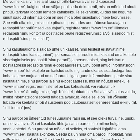
Me võime ka sirvimise ajal luua phpBB-tarkvara väliseid küpsiseid
“www.firn.ee”, kuigi need on väljaspool seda dokumenti, mis on mõeldud ainult
phpBB tarkvara loodud lehtede katmiseks. Teiseks viisik, kuidas me kogume
sinult saadud informatsiooni on see mida oled sisestanud meie foorumisse.
See võib olla, ning mis ei ole piiratud: postitades anonüümse kasutajana
(edaspidi “anonüümsed kasutajad”), registreerudes “www.firn.ee” liikmeks
(edaspidi “sinu konto”) ja postitades peale registreerumist ja/või sisselogimist
(edaspidi “sinu postitused”).
Sinu kasutajakonto sisaldab ühte unikaalset, ning teistest eristavat nime
(edaspidi “sinu kasutajanimi”), personaalset parooli mida kasutad oma kontole
sisselogimiseks (edaspidi “sinu parool”) ja personaalset, ning kehtivat e-
postiaadressi (edaspidi “sinu e-postiaadress”). Sinu poolt antud informatsioon
“www.firn.ee” leheküljele on kaitstud selle riigi andmekaitse seadustega, kus
kohas oleme majutanud antud foorumi. Igasugune informatsioon, peale sinu
kasutajanime, sinu parooli ja sinu e-postiaadressi, mis on nõutud lehekülje
“www.firn.ee” registreerimislehel on kas kohustuslik või vabatahtlik
“www.firn.ee” äranägemise järgi. Kõikidel juhtudel on Sul alati võimalus valida,
millist informatsiooni soovid näidata avalikult. Peale selle on Teil võimalik
lubada või keelata phpBB süsteemi poolt automaatselt genereerituid e-kirju (nt.
“telli teema” jms).
Sinu parool on šifreeritud (ühesuunaline räsi) nii, et see oleks turvaline. Siiski,
on soovitatav, et Sa ei kasutaks ühte ja sama parooli üle mitme hulga
veebilehtedel. Sinu parool on mõeldud selleks, et saaksid ligipääsu oma
“www.firn.ee”, kasutajakontole. Seega palun hoia oma parooli hoolikalt, ning
mitte mingil juhul ei küsi Teie käest kunagi parooli, olgu ta “www.firn.ee”,