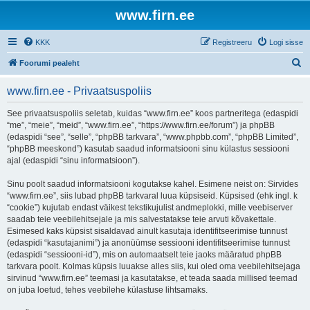
www.firn.ee
KKK
Registreeru
Logi sisse
O
Foorumi pealeht
t
www.firn.ee - Privaatsuspoliis
s
i
See privaatsuspoliis seletab, kuidas “www.firn.ee” koos partneritega (edaspidi
“me”, “meie”, “meid”, “www.firn.ee”, “https://www.firn.ee/forum”) ja phpBB
(edaspidi “see”, “selle”, “phpBB tarkvara”, “www.phpbb.com”, “phpBB Limited”,
“phpBB meeskond”) kasutab saadud informatsiooni sinu külastus sessiooni
ajal (edaspidi “sinu informatsioon”).
Sinu poolt saadud informatsiooni kogutakse kahel. Esimene neist on: Sirvides
“www.firn.ee”, siis lubad phpBB tarkvaral luua küpsiseid. Küpsised (ehk ingl. k
“cookie”) kujutab endast väikest tekstikujulist andmeplokki, mille veebiserver
saadab teie veebilehitsejale ja mis salvestatakse teie arvuti kõvakettale.
Esimesed kaks küpsist sisaldavad ainult kasutaja identifitseerimise tunnust
(edaspidi “kasutajanimi”) ja anonüümse sessiooni identifitseerimise tunnust
(edaspidi “sessiooni-id”), mis on automaatselt teie jaoks määratud phpBB
tarkvara poolt. Kolmas küpsis luuakse alles siis, kui oled oma veebilehitsejaga
sirvinud “www.firn.ee” teemasi ja kasutatakse, et teada saada millised teemad
on juba loetud, tehes veebilehe külastuse lihtsamaks.