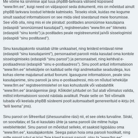
Me võime ka sirvimise ajal luua phpBB-tarkvara väliseid küpsiseid
“www.firn.ee”, kuigi need on väljaspool seda dokumenti, mis on mõeldud ainult
phpBB tarkvara loodud lehtede katmiseks. Teiseks viisik, kuidas me kogume
sinult saadud informatsiooni on see mida oled sisestanud meie foorumisse.
See võib olla, ning mis ei ole piiratud: postitades anonüümse kasutajana
(edaspidi “anonüümsed kasutajad”), registreerudes “www.firn.ee” liikmeks
(edaspidi “sinu konto”) ja postitades peale registreerumist ja/või sisselogimist
(edaspidi “sinu postitused”).
Sinu kasutajakonto sisaldab ühte unikaalset, ning teistest eristavat nime
(edaspidi “sinu kasutajanimi”), personaalset parooli mida kasutad oma kontole
sisselogimiseks (edaspidi “sinu parool”) ja personaalset, ning kehtivat e-
postiaadressi (edaspidi “sinu e-postiaadress”). Sinu poolt antud informatsioon
“www.firn.ee” leheküljele on kaitstud selle riigi andmekaitse seadustega, kus
kohas oleme majutanud antud foorumi. Igasugune informatsioon, peale sinu
kasutajanime, sinu parooli ja sinu e-postiaadressi, mis on nõutud lehekülje
“www.firn.ee” registreerimislehel on kas kohustuslik või vabatahtlik
“www.firn.ee” äranägemise järgi. Kõikidel juhtudel on Sul alati võimalus valida,
millist informatsiooni soovid näidata avalikult. Peale selle on Teil võimalik
lubada või keelata phpBB süsteemi poolt automaatselt genereerituid e-kirju (nt.
“telli teema” jms).
Sinu parool on šifreeritud (ühesuunaline räsi) nii, et see oleks turvaline. Siiski,
on soovitatav, et Sa ei kasutaks ühte ja sama parooli üle mitme hulga
veebilehtedel. Sinu parool on mõeldud selleks, et saaksid ligipääsu oma
“www.firn.ee”, kasutajakontole. Seega palun hoia oma parooli hoolikalt, ning
mitte mingil juhul ei küsi Teie käest kunagi parooli, olgu ta “www.firn.ee”,