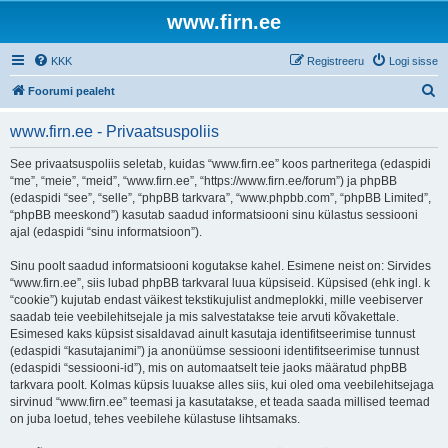
www.firn.ee
KKK
Registreeru
Logi sisse
O
Foorumi pealeht
t
www.firn.ee - Privaatsuspoliis
s
i
See privaatsuspoliis seletab, kuidas “www.firn.ee” koos partneritega (edaspidi
“me”, “meie”, “meid”, “www.firn.ee”, “https://www.firn.ee/forum”) ja phpBB
(edaspidi “see”, “selle”, “phpBB tarkvara”, “www.phpbb.com”, “phpBB Limited”,
“phpBB meeskond”) kasutab saadud informatsiooni sinu külastus sessiooni
ajal (edaspidi “sinu informatsioon”).
Sinu poolt saadud informatsiooni kogutakse kahel. Esimene neist on: Sirvides
“www.firn.ee”, siis lubad phpBB tarkvaral luua küpsiseid. Küpsised (ehk ingl. k
“cookie”) kujutab endast väikest tekstikujulist andmeplokki, mille veebiserver
saadab teie veebilehitsejale ja mis salvestatakse teie arvuti kõvakettale.
Esimesed kaks küpsist sisaldavad ainult kasutaja identifitseerimise tunnust
(edaspidi “kasutajanimi”) ja anonüümse sessiooni identifitseerimise tunnust
(edaspidi “sessiooni-id”), mis on automaatselt teie jaoks määratud phpBB
tarkvara poolt. Kolmas küpsis luuakse alles siis, kui oled oma veebilehitsejaga
sirvinud “www.firn.ee” teemasi ja kasutatakse, et teada saada millised teemad
on juba loetud, tehes veebilehe külastuse lihtsamaks.