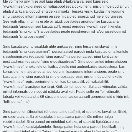
Me võime ka sirvimise ajal luua phpBB-tarkvara väliseid küpsiseid
“www.firn.ee”, kuigi need on väljaspool seda dokumenti, mis on mõeldud ainult
phpBB tarkvara loodud lehtede katmiseks. Teiseks viisik, kuidas me kogume
sinult saadud informatsiooni on see mida oled sisestanud meie foorumisse.
See võib olla, ning mis ei ole piiratud: postitades anonüümse kasutajana
(edaspidi “anonüümsed kasutajad”), registreerudes “www.firn.ee” liikmeks
(edaspidi “sinu konto”) ja postitades peale registreerumist ja/või sisselogimist
(edaspidi “sinu postitused”).
Sinu kasutajakonto sisaldab ühte unikaalset, ning teistest eristavat nime
(edaspidi “sinu kasutajanimi”), personaalset parooli mida kasutad oma kontole
sisselogimiseks (edaspidi “sinu parool”) ja personaalset, ning kehtivat e-
postiaadressi (edaspidi “sinu e-postiaadress”). Sinu poolt antud informatsioon
“www.firn.ee” leheküljele on kaitstud selle riigi andmekaitse seadustega, kus
kohas oleme majutanud antud foorumi. Igasugune informatsioon, peale sinu
kasutajanime, sinu parooli ja sinu e-postiaadressi, mis on nõutud lehekülje
“www.firn.ee” registreerimislehel on kas kohustuslik või vabatahtlik
“www.firn.ee” äranägemise järgi. Kõikidel juhtudel on Sul alati võimalus valida,
millist informatsiooni soovid näidata avalikult. Peale selle on Teil võimalik
lubada või keelata phpBB süsteemi poolt automaatselt genereerituid e-kirju (nt.
“telli teema” jms).
Sinu parool on šifreeritud (ühesuunaline räsi) nii, et see oleks turvaline. Siiski,
on soovitatav, et Sa ei kasutaks ühte ja sama parooli üle mitme hulga
veebilehtedel. Sinu parool on mõeldud selleks, et saaksid ligipääsu oma
“www.firn.ee”, kasutajakontole. Seega palun hoia oma parooli hoolikalt, ning
mitte mingil juhul ei küsi Teie käest kunagi parooli, olgu ta “www.firn.ee”,