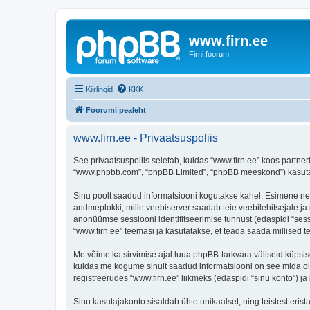
www.firn.ee
Firni foorum
Kiirlingid
KKK
Foorumi pealeht
www.firn.ee - Privaatsuspoliis
See privaatsuspoliis seletab, kuidas “www.firn.ee” koos partneri
“www.phpbb.com”, “phpBB Limited”, “phpBB meeskond”) kasutab s
Sinu poolt saadud informatsiooni kogutakse kahel. Esimene neist 
andmeplokki, mille veebiserver saadab teie veebilehitsejale ja m
anonüümse sessiooni identifitseerimise tunnust (edaspidi “sess
“www.firn.ee” teemasi ja kasutatakse, et teada saada millised 
Me võime ka sirvimise ajal luua phpBB-tarkvara väliseid küpsis
kuidas me kogume sinult saadud informatsiooni on see mida ole
registreerudes “www.firn.ee” liikmeks (edaspidi “sinu konto”) ja 
Sinu kasutajakonto sisaldab ühte unikaalset, ning teistest eris