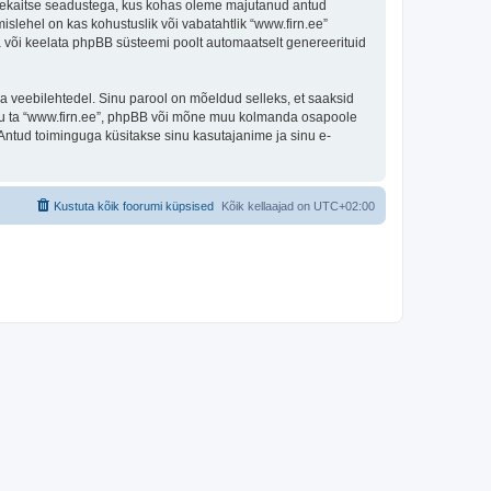
andmekaitse seadustega, kus kohas oleme majutanud antud
islehel on kas kohustuslik või vabatahtlik “www.firn.ee”
ada või keelata phpBB süsteemi poolt automaatselt genereerituid
ulga veebilehtedel. Sinu parool on mõeldud selleks, et saaksid
 olgu ta “www.firn.ee”, phpBB või mõne muu kolmanda osapoole
Antud toiminguga küsitakse sinu kasutajanime ja sinu e-
Kustuta kõik foorumi küpsised
Kõik kellaajad on
UTC+02:00