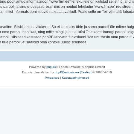
. Sinu poolt antud informatsioon “www.firn.ee” leheküljele on kaitstud selle riigi 
 parooli ja sinu e-postiaadressi, mis on nõutud lehekülje “www.firn.ee” registreerim
a, millist informatsiooni soovid näidata avalikult. Peale selle on Teil võimalik lub
 turvaline. Siiski, on soovitatav, et Sa ei kasutaks ühte ja sama parooli üle mitme h
 oma parooli hoolikalt, ning mitte mingil juhul ei küsi Teie käest kunagi parooli,
rooli, siis saad kasutada phpBB tarkvara funktsiooni “Ma unustasin oma parooli”. 
 uue parooli, et saaksid oma kontole uuesti siseneda.
Powered by
phpBB
® Forum Software © phpBB Limited
Estonian translation by
phpBBestonia.eu [Exabot]
© 2008*-2018
Privaatsus
|
Kasutajatingimused