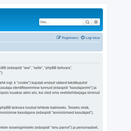
Otsi
Täiendatud otsing
Registreeru
Logi sisse
pBB (edaspidi “see”, “selle”, “phpBB tarkvara”,
).
 ingl. k “cookie”) kujutab endast väikest tekstikujulist
sutaja identifitseerimise tunnust (edaspidi “kasutajanimi”) ja
psis luuakse alles siis, kui oled oma veebilehitsejaga sirvinud
phpBB tarkvara loodud lehtede katmiseks. Teiseks viisik,
es anonüümse kasutajana (edaspidi “anonüümsed kasutajad”),
ntole sisselogimiseks (edaspidi “sinu parool”) ja personaalset,