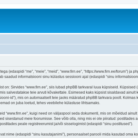
tega (edaspidi “me”, “meie”, “meid”, “www.firn.ee”, “https://www.firn.ee/forum”) ja ph
aadud informatsiooni sinu külastus sessiooni ajal (edaspidi “sinu informatsioon”
on: Sirvides “www.firn.ee”, siis lubad phpBB tarkvaral luua küpsiseid. Küpsised (ehk
is salvestatakse teie arvuti kõvakettale. Esimesed kaks küpsist sisaldavad ainult ka
iooni-id”), mis on automaatselt teie jaoks määratud phpBB tarkvara poolt. Kolmas kü
teemad on juba loetud, tehes veebilehe külastuse lihtsamaks.
eid “www.firn.ee”, kuigi need on väljaspool seda dokumenti, mis on mõeldud ainult 
d sisestanud meie foorumisse. See võib olla, ning mis ei ole piiratud: postitad
postitades peale registreerumist ja/või sisselogimist (edaspidi “sinu postitused”).
tavat nime (edaspidi “sinu kasutajanimi”), personaalset parooli mida kasutad oma ko