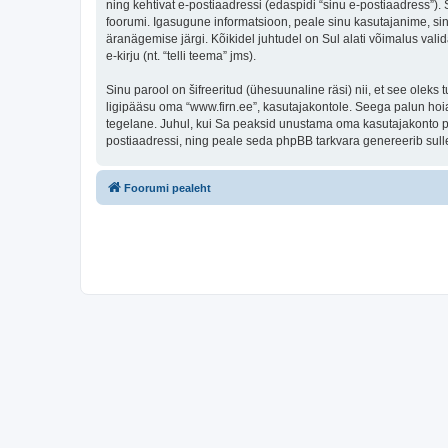
ning kehtivat e-postiaadressi (edaspidi “sinu e-postiaadress”)
foorumi. Igasugune informatsioon, peale sinu kasutajanime, sinu
äranägemise järgi. Kõikidel juhtudel on Sul alati võimalus valid
e-kirju (nt. “telli teema” jms).
Sinu parool on šifreeritud (ühesuunaline räsi) nii, et see oleks
ligipääsu oma “www.firn.ee”, kasutajakontole. Seega palun hoia
tegelane. Juhul, kui Sa peaksid unustama oma kasutajakonto pa
postiaadressi, ning peale seda phpBB tarkvara genereerib sulle
Foorumi pealeht