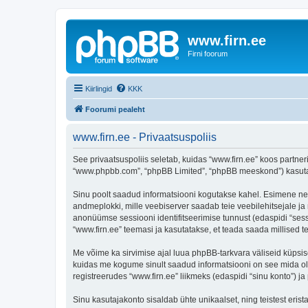
www.firn.ee
Firni foorum
Kiirlingid
KKK
Foorumi pealeht
www.firn.ee - Privaatsuspoliis
See privaatsuspoliis seletab, kuidas “www.firn.ee” koos partneri
“www.phpbb.com”, “phpBB Limited”, “phpBB meeskond”) kasutab s
Sinu poolt saadud informatsiooni kogutakse kahel. Esimene neist 
andmeplokki, mille veebiserver saadab teie veebilehitsejale ja m
anonüümse sessiooni identifitseerimise tunnust (edaspidi “sess
“www.firn.ee” teemasi ja kasutatakse, et teada saada millised 
Me võime ka sirvimise ajal luua phpBB-tarkvara väliseid küpsis
kuidas me kogume sinult saadud informatsiooni on see mida ole
registreerudes “www.firn.ee” liikmeks (edaspidi “sinu konto”) ja 
Sinu kasutajakonto sisaldab ühte unikaalset, ning teistest eris