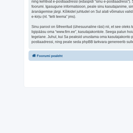
ning kehtivat e-postiaadressi (edaspidi “sinu e-postiaadress”)
foorumi. Igasugune informatsioon, peale sinu kasutajanime, sinu
äranägemise järgi. Kõikidel juhtudel on Sul alati võimalus valid
e-kirju (nt. “telli teema” jms).
Sinu parool on šifreeritud (ühesuunaline räsi) nii, et see oleks
ligipääsu oma “www.firn.ee”, kasutajakontole. Seega palun hoia
tegelane. Juhul, kui Sa peaksid unustama oma kasutajakonto pa
postiaadressi, ning peale seda phpBB tarkvara genereerib sulle
Foorumi pealeht