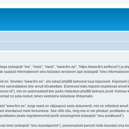
tega (edaspidi “me”, “meie”, “meid”, “www.firn.ee”, “https://www.firn.ee/forum”) ja ph
aadud informatsiooni sinu külastus sessiooni ajal (edaspidi “sinu informatsioon”
on: Sirvides “www.firn.ee”, siis lubad phpBB tarkvaral luua küpsiseid. Küpsised (ehk
is salvestatakse teie arvuti kõvakettale. Esimesed kaks küpsist sisaldavad ainult ka
iooni-id”), mis on automaatselt teie jaoks määratud phpBB tarkvara poolt. Kolmas kü
teemad on juba loetud, tehes veebilehe külastuse lihtsamaks.
eid “www.firn.ee”, kuigi need on väljaspool seda dokumenti, mis on mõeldud ainult 
d sisestanud meie foorumisse. See võib olla, ning mis ei ole piiratud: postitad
postitades peale registreerumist ja/või sisselogimist (edaspidi “sinu postitused”).
tavat nime (edaspidi “sinu kasutajanimi”), personaalset parooli mida kasutad oma ko