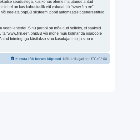
andmekaitse seadustega, kus kohas oleme majutanud antud
islehel on kas kohustuslik või vabatahtlik “www.firn.ee”
ada või keelata phpBB süsteemi poolt automaatselt genereerituid
ulga veebilehtedel. Sinu parool on mõeldud selleks, et saaksid
 olgu ta “www.firn.ee”, phpBB või mõne muu kolmanda osapoole
Antud toiminguga küsitakse sinu kasutajanime ja sinu e-
Kustuta kõik foorumi küpsised
Kõik kellaajad on
UTC+02:00