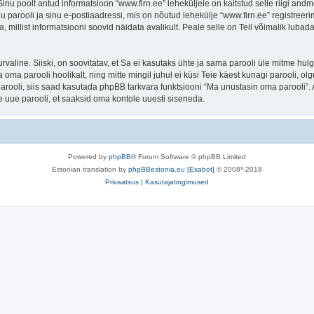
. Sinu poolt antud informatsioon “www.firn.ee” leheküljele on kaitstud selle riigi 
 parooli ja sinu e-postiaadressi, mis on nõutud lehekülje “www.firn.ee” registreerim
a, millist informatsiooni soovid näidata avalikult. Peale selle on Teil võimalik lub
 turvaline. Siiski, on soovitatav, et Sa ei kasutaks ühte ja sama parooli üle mitme h
 oma parooli hoolikalt, ning mitte mingil juhul ei küsi Teie käest kunagi parooli,
rooli, siis saad kasutada phpBB tarkvara funktsiooni “Ma unustasin oma parooli”. 
 uue parooli, et saaksid oma kontole uuesti siseneda.
Powered by
phpBB
® Forum Software © phpBB Limited
Estonian translation by
phpBBestonia.eu [Exabot]
© 2008*-2018
Privaatsus
|
Kasutajatingimused