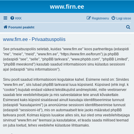
www.firn.ee
KKK
Registreeru
Logi sisse
O
Foorumi pealeht
t
www.firn.ee - Privaatsuspoliis
s
i
See privaatsuspoliis seletab, kuidas “www.firn.ee” koos partneritega (edaspidi
“me”, “meie”, “meid”, “www.firn.ee”, “https://www.firn.ee/forum”) ja phpBB
(edaspidi “see”, “selle”, “phpBB tarkvara”, “www.phpbb.com”, “phpBB Limited”,
“phpBB meeskond”) kasutab saadud informatsiooni sinu külastus sessiooni
ajal (edaspidi “sinu informatsioon”).
Sinu poolt saadud informatsiooni kogutakse kahel. Esimene neist on: Sirvides
“www.firn.ee”, siis lubad phpBB tarkvaral luua küpsiseid. Küpsised (ehk ingl. k
“cookie”) kujutab endast väikest tekstikujulist andmeplokki, mille veebiserver
saadab teie veebilehitsejale ja mis salvestatakse teie arvuti kõvakettale.
Esimesed kaks küpsist sisaldavad ainult kasutaja identifitseerimise tunnust
(edaspidi “kasutajanimi”) ja anonüümse sessiooni identifitseerimise tunnust
(edaspidi “sessiooni-id”), mis on automaatselt teie jaoks määratud phpBB
tarkvara poolt. Kolmas küpsis luuakse alles siis, kui oled oma veebilehitsejaga
sirvinud “www.firn.ee” teemasi ja kasutatakse, et teada saada millised teemad
on juba loetud, tehes veebilehe külastuse lihtsamaks.