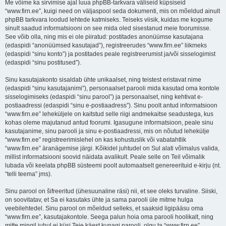
Me võime ka sirvimise ajal luua phpBB-tarkvara väliseid küpsiseid
“www.firn.ee”, kuigi need on väljaspool seda dokumenti, mis on mõeldud ainult
phpBB tarkvara loodud lehtede katmiseks. Teiseks viisik, kuidas me kogume
sinult saadud informatsiooni on see mida oled sisestanud meie foorumisse.
See võib olla, ning mis ei ole piiratud: postitades anonüümse kasutajana
(edaspidi “anonüümsed kasutajad”), registreerudes “www.firn.ee” liikmeks
(edaspidi “sinu konto”) ja postitades peale registreerumist ja/või sisselogimist
(edaspidi “sinu postitused”).
Sinu kasutajakonto sisaldab ühte unikaalset, ning teistest eristavat nime
(edaspidi “sinu kasutajanimi”), personaalset parooli mida kasutad oma kontole
sisselogimiseks (edaspidi “sinu parool”) ja personaalset, ning kehtivat e-
postiaadressi (edaspidi “sinu e-postiaadress”). Sinu poolt antud informatsioon
“www.firn.ee” leheküljele on kaitstud selle riigi andmekaitse seadustega, kus
kohas oleme majutanud antud foorumi. Igasugune informatsioon, peale sinu
kasutajanime, sinu parooli ja sinu e-postiaadressi, mis on nõutud lehekülje
“www.firn.ee” registreerimislehel on kas kohustuslik või vabatahtlik
“www.firn.ee” äranägemise järgi. Kõikidel juhtudel on Sul alati võimalus valida,
millist informatsiooni soovid näidata avalikult. Peale selle on Teil võimalik
lubada või keelata phpBB süsteemi poolt automaatselt genereerituid e-kirju (nt.
“telli teema” jms).
Sinu parool on šifreeritud (ühesuunaline räsi) nii, et see oleks turvaline. Siiski,
on soovitatav, et Sa ei kasutaks ühte ja sama parooli üle mitme hulga
veebilehtedel. Sinu parool on mõeldud selleks, et saaksid ligipääsu oma
“www.firn.ee”, kasutajakontole. Seega palun hoia oma parooli hoolikalt, ning
mitte mingil juhul ei küsi Teie käest kunagi parooli, olgu ta “www.firn.ee”,