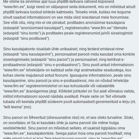
Me võime ka sirvimise ajal luua phpBB-tarkvara väliseid küpsiseid
“www.firn.ee”, kuigi need on väljaspool seda dokumenti, mis on mõeldud ainult
phpBB tarkvara loodud lehtede katmiseks. Teiseks viisik, kuidas me kogume
sinult saadud informatsiooni on see mida oled sisestanud meie foorumisse.
See võib olla, ning mis ei ole piiratud: postitades anonüümse kasutajana
(edaspidi “anonüümsed kasutajad”), registreerudes “www.firn.ee” liikmeks
(edaspidi “sinu konto”) ja postitades peale registreerumist ja/või sisselogimist
(edaspidi “sinu postitused”).
Sinu kasutajakonto sisaldab ühte unikaalset, ning teistest eristavat nime
(edaspidi “sinu kasutajanimi”), personaalset parooli mida kasutad oma kontole
sisselogimiseks (edaspidi “sinu parool”) ja personaalset, ning kehtivat e-
postiaadressi (edaspidi “sinu e-postiaadress”). Sinu poolt antud informatsioon
“www.firn.ee” leheküljele on kaitstud selle riigi andmekaitse seadustega, kus
kohas oleme majutanud antud foorumi. Igasugune informatsioon, peale sinu
kasutajanime, sinu parooli ja sinu e-postiaadressi, mis on nõutud lehekülje
“www.firn.ee” registreerimislehel on kas kohustuslik või vabatahtlik
“www.firn.ee” äranägemise järgi. Kõikidel juhtudel on Sul alati võimalus valida,
millist informatsiooni soovid näidata avalikult. Peale selle on Teil võimalik
lubada või keelata phpBB süsteemi poolt automaatselt genereerituid e-kirju (nt.
“telli teema” jms).
Sinu parool on šifreeritud (ühesuunaline räsi) nii, et see oleks turvaline. Siiski,
on soovitatav, et Sa ei kasutaks ühte ja sama parooli üle mitme hulga
veebilehtedel. Sinu parool on mõeldud selleks, et saaksid ligipääsu oma
“www.firn.ee”, kasutajakontole. Seega palun hoia oma parooli hoolikalt, ning
mitte mingil juhul ei küsi Teie käest kunagi parooli, olgu ta “www.firn.ee”,