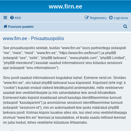
www.firn.ee
KKK
Registreeru
Logi sisse
O
Foorumi pealeht
t
www.firn.ee - Privaatsuspoliis
s
i
See privaatsuspoliis seletab, kuidas “www.firn.ee” koos partneritega (edaspidi
“me”, “meie”, “meid”, “www.firn.ee”, “https://www.firn.ee/forum”) ja phpBB
(edaspidi “see”, “selle”, “phpBB tarkvara”, “www.phpbb.com”, “phpBB Limited”,
“phpBB meeskond”) kasutab saadud informatsiooni sinu külastus sessiooni
ajal (edaspidi “sinu informatsioon”).
Sinu poolt saadud informatsiooni kogutakse kahel. Esimene neist on: Sirvides
“www.firn.ee”, siis lubad phpBB tarkvaral luua küpsiseid. Küpsised (ehk ingl. k
“cookie”) kujutab endast väikest tekstikujulist andmeplokki, mille veebiserver
saadab teie veebilehitsejale ja mis salvestatakse teie arvuti kõvakettale.
Esimesed kaks küpsist sisaldavad ainult kasutaja identifitseerimise tunnust
(edaspidi “kasutajanimi”) ja anonüümse sessiooni identifitseerimise tunnust
(edaspidi “sessiooni-id”), mis on automaatselt teie jaoks määratud phpBB
tarkvara poolt. Kolmas küpsis luuakse alles siis, kui oled oma veebilehitsejaga
sirvinud “www.firn.ee” teemasi ja kasutatakse, et teada saada millised teemad
on juba loetud, tehes veebilehe külastuse lihtsamaks.