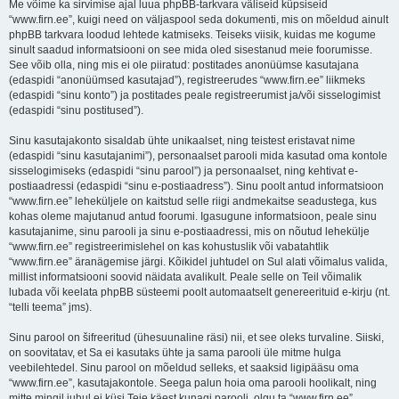
Me võime ka sirvimise ajal luua phpBB-tarkvara väliseid küpsiseid
“www.firn.ee”, kuigi need on väljaspool seda dokumenti, mis on mõeldud ainult
phpBB tarkvara loodud lehtede katmiseks. Teiseks viisik, kuidas me kogume
sinult saadud informatsiooni on see mida oled sisestanud meie foorumisse.
See võib olla, ning mis ei ole piiratud: postitades anonüümse kasutajana
(edaspidi “anonüümsed kasutajad”), registreerudes “www.firn.ee” liikmeks
(edaspidi “sinu konto”) ja postitades peale registreerumist ja/või sisselogimist
(edaspidi “sinu postitused”).
Sinu kasutajakonto sisaldab ühte unikaalset, ning teistest eristavat nime
(edaspidi “sinu kasutajanimi”), personaalset parooli mida kasutad oma kontole
sisselogimiseks (edaspidi “sinu parool”) ja personaalset, ning kehtivat e-
postiaadressi (edaspidi “sinu e-postiaadress”). Sinu poolt antud informatsioon
“www.firn.ee” leheküljele on kaitstud selle riigi andmekaitse seadustega, kus
kohas oleme majutanud antud foorumi. Igasugune informatsioon, peale sinu
kasutajanime, sinu parooli ja sinu e-postiaadressi, mis on nõutud lehekülje
“www.firn.ee” registreerimislehel on kas kohustuslik või vabatahtlik
“www.firn.ee” äranägemise järgi. Kõikidel juhtudel on Sul alati võimalus valida,
millist informatsiooni soovid näidata avalikult. Peale selle on Teil võimalik
lubada või keelata phpBB süsteemi poolt automaatselt genereerituid e-kirju (nt.
“telli teema” jms).
Sinu parool on šifreeritud (ühesuunaline räsi) nii, et see oleks turvaline. Siiski,
on soovitatav, et Sa ei kasutaks ühte ja sama parooli üle mitme hulga
veebilehtedel. Sinu parool on mõeldud selleks, et saaksid ligipääsu oma
“www.firn.ee”, kasutajakontole. Seega palun hoia oma parooli hoolikalt, ning
mitte mingil juhul ei küsi Teie käest kunagi parooli, olgu ta “www.firn.ee”,