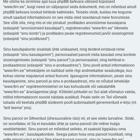
Me võime ka sirvimise ajal luua phpBB-tarkvara väliseid küpsiseid
“www.firn.ee”, kuigi need on väljaspool seda dokumenti, mis on mõeldud ainult
phpBB tarkvara loodud lehtede katmiseks. Teiseks viisik, kuidas me kogume
sinult saadud informatsiooni on see mida oled sisestanud meie foorumisse.
See võib olla, ning mis ei ole piiratud: postitades anonüümse kasutajana
(edaspidi “anonüümsed kasutajad”), registreerudes “www.firn.ee” liikmeks
(edaspidi “sinu konto”) ja postitades peale registreerumist ja/või sisselogimist
(edaspidi “sinu postitused”).
Sinu kasutajakonto sisaldab ühte unikaalset, ning teistest eristavat nime
(edaspidi “sinu kasutajanimi”), personaalset parooli mida kasutad oma kontole
sisselogimiseks (edaspidi “sinu parool”) ja personaalset, ning kehtivat e-
postiaadressi (edaspidi “sinu e-postiaadress”). Sinu poolt antud informatsioon
“www.firn.ee” leheküljele on kaitstud selle riigi andmekaitse seadustega, kus
kohas oleme majutanud antud foorumi. Igasugune informatsioon, peale sinu
kasutajanime, sinu parooli ja sinu e-postiaadressi, mis on nõutud lehekülje
“www.firn.ee” registreerimislehel on kas kohustuslik või vabatahtlik
“www.firn.ee” äranägemise järgi. Kõikidel juhtudel on Sul alati võimalus valida,
millist informatsiooni soovid näidata avalikult. Peale selle on Teil võimalik
lubada või keelata phpBB süsteemi poolt automaatselt genereerituid e-kirju (nt.
“telli teema” jms).
Sinu parool on šifreeritud (ühesuunaline räsi) nii, et see oleks turvaline. Siiski,
on soovitatav, et Sa ei kasutaks ühte ja sama parooli üle mitme hulga
veebilehtedel. Sinu parool on mõeldud selleks, et saaksid ligipääsu oma
“www.firn.ee”, kasutajakontole. Seega palun hoia oma parooli hoolikalt, ning
mitte mingil juhul ei küsi Teie käest kunagi parooli, olgu ta “www.firn.ee”,