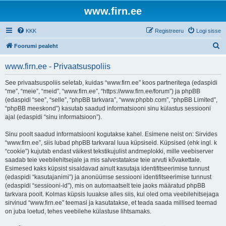
www.firn.ee
KKK
Registreeru
Logi sisse
O
Foorumi pealeht
t
www.firn.ee - Privaatsuspoliis
s
i
See privaatsuspoliis seletab, kuidas “www.firn.ee” koos partneritega (edaspidi
“me”, “meie”, “meid”, “www.firn.ee”, “https://www.firn.ee/forum”) ja phpBB
(edaspidi “see”, “selle”, “phpBB tarkvara”, “www.phpbb.com”, “phpBB Limited”,
“phpBB meeskond”) kasutab saadud informatsiooni sinu külastus sessiooni
ajal (edaspidi “sinu informatsioon”).
Sinu poolt saadud informatsiooni kogutakse kahel. Esimene neist on: Sirvides
“www.firn.ee”, siis lubad phpBB tarkvaral luua küpsiseid. Küpsised (ehk ingl. k
“cookie”) kujutab endast väikest tekstikujulist andmeplokki, mille veebiserver
saadab teie veebilehitsejale ja mis salvestatakse teie arvuti kõvakettale.
Esimesed kaks küpsist sisaldavad ainult kasutaja identifitseerimise tunnust
(edaspidi “kasutajanimi”) ja anonüümse sessiooni identifitseerimise tunnust
(edaspidi “sessiooni-id”), mis on automaatselt teie jaoks määratud phpBB
tarkvara poolt. Kolmas küpsis luuakse alles siis, kui oled oma veebilehitsejaga
sirvinud “www.firn.ee” teemasi ja kasutatakse, et teada saada millised teemad
on juba loetud, tehes veebilehe külastuse lihtsamaks.