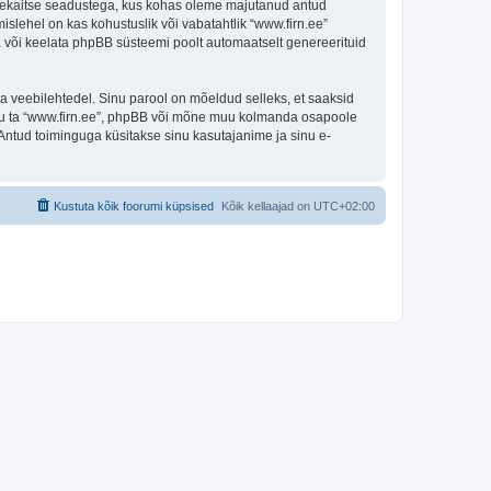
andmekaitse seadustega, kus kohas oleme majutanud antud
islehel on kas kohustuslik või vabatahtlik “www.firn.ee”
ada või keelata phpBB süsteemi poolt automaatselt genereerituid
ulga veebilehtedel. Sinu parool on mõeldud selleks, et saaksid
 olgu ta “www.firn.ee”, phpBB või mõne muu kolmanda osapoole
Antud toiminguga küsitakse sinu kasutajanime ja sinu e-
Kustuta kõik foorumi küpsised
Kõik kellaajad on
UTC+02:00