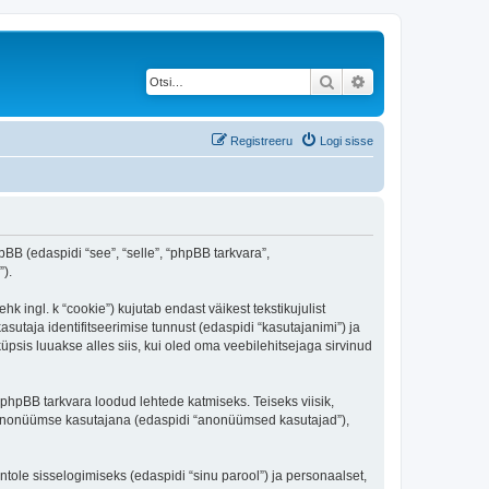
Otsi
Täiendatud otsing
Registreeru
Logi sisse
pBB (edaspidi “see”, “selle”, “phpBB tarkvara”,
).
 ingl. k “cookie”) kujutab endast väikest tekstikujulist
sutaja identifitseerimise tunnust (edaspidi “kasutajanimi”) ja
psis luuakse alles siis, kui oled oma veebilehitsejaga sirvinud
phpBB tarkvara loodud lehtede katmiseks. Teiseks viisik,
es anonüümse kasutajana (edaspidi “anonüümsed kasutajad”),
ntole sisselogimiseks (edaspidi “sinu parool”) ja personaalset,