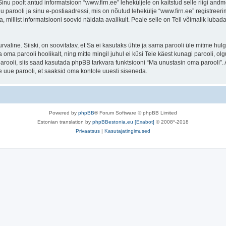
. Sinu poolt antud informatsioon “www.firn.ee” leheküljele on kaitstud selle riigi 
 parooli ja sinu e-postiaadressi, mis on nõutud lehekülje “www.firn.ee” registreerim
a, millist informatsiooni soovid näidata avalikult. Peale selle on Teil võimalik lub
 turvaline. Siiski, on soovitatav, et Sa ei kasutaks ühte ja sama parooli üle mitme h
 oma parooli hoolikalt, ning mitte mingil juhul ei küsi Teie käest kunagi parooli,
rooli, siis saad kasutada phpBB tarkvara funktsiooni “Ma unustasin oma parooli”. 
 uue parooli, et saaksid oma kontole uuesti siseneda.
Powered by
phpBB
® Forum Software © phpBB Limited
Estonian translation by
phpBBestonia.eu [Exabot]
© 2008*-2018
Privaatsus
|
Kasutajatingimused