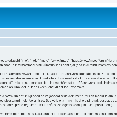
tega (edaspidi “me”, “meie”, “meid”, “www.firn.ee”, “https://www.firn.ee/forum”) ja ph
aadud informatsiooni sinu külastus sessiooni ajal (edaspidi “sinu informatsioon”
on: Sirvides “www.firn.ee”, siis lubad phpBB tarkvaral luua küpsiseid. Küpsised (ehk
is salvestatakse teie arvuti kõvakettale. Esimesed kaks küpsist sisaldavad ainult ka
iooni-id”), mis on automaatselt teie jaoks määratud phpBB tarkvara poolt. Kolmas kü
teemad on juba loetud, tehes veebilehe külastuse lihtsamaks.
eid “www.firn.ee”, kuigi need on väljaspool seda dokumenti, mis on mõeldud ainult 
d sisestanud meie foorumisse. See võib olla, ning mis ei ole piiratud: postitad
postitades peale registreerumist ja/või sisselogimist (edaspidi “sinu postitused”).
tavat nime (edaspidi “sinu kasutajanimi”), personaalset parooli mida kasutad oma ko