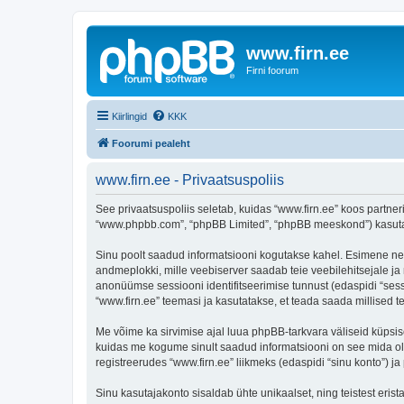
www.firn.ee
Firni foorum
Kiirlingid
KKK
Foorumi pealeht
www.firn.ee - Privaatsuspoliis
See privaatsuspoliis seletab, kuidas “www.firn.ee” koos partneri
“www.phpbb.com”, “phpBB Limited”, “phpBB meeskond”) kasutab s
Sinu poolt saadud informatsiooni kogutakse kahel. Esimene neist 
andmeplokki, mille veebiserver saadab teie veebilehitsejale ja m
anonüümse sessiooni identifitseerimise tunnust (edaspidi “sess
“www.firn.ee” teemasi ja kasutatakse, et teada saada millised 
Me võime ka sirvimise ajal luua phpBB-tarkvara väliseid küpsis
kuidas me kogume sinult saadud informatsiooni on see mida ole
registreerudes “www.firn.ee” liikmeks (edaspidi “sinu konto”) ja 
Sinu kasutajakonto sisaldab ühte unikaalset, ning teistest eris