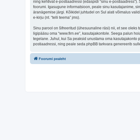
ning kehtivat e-postiaadressi (edaspidi “sinu e-postiaadress”)
foorumi. Igasugune informatsioon, peale sinu kasutajanime, sinu
äranägemise järgi. Kõikidel juhtudel on Sul alati võimalus valid
e-kirju (nt. “telli teema” jms).
Sinu parool on šifreeritud (ühesuunaline räsi) nii, et see oleks
ligipääsu oma “www.firn.ee”, kasutajakontole. Seega palun hoia
tegelane. Juhul, kui Sa peaksid unustama oma kasutajakonto pa
postiaadressi, ning peale seda phpBB tarkvara genereerib sulle
Foorumi pealeht