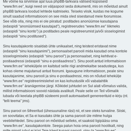
Me võime ka sirvimise ajal luua phpBB-tarkvara väliseid küpsiseid
“www.firn.ee”, kuigi need on väljaspool seda dokumenti, mis on mõeldud ainult
phpBB tarkvara loodud lehtede katmiseks. Teiseks viisik, kuidas me kogume
sinult saadud informatsiooni on see mida oled sisestanud meie foorumisse.
See võib olla, ning mis ei ole piiratud: postitades anonüümse kasutajana
(edaspidi “anonüümsed kasutajad”), registreerudes “www.firn.ee” liikmeks
(edaspidi “sinu konto”) ja postitades peale registreerumist ja/või sisselogimist
(edaspidi “sinu postitused”).
Sinu kasutajakonto sisaldab ühte unikaalset, ning teistest eristavat nime
(edaspidi “sinu kasutajanimi”), personaalset parooli mida kasutad oma kontole
sisselogimiseks (edaspidi “sinu parool”) ja personaalset, ning kehtivat e-
postiaadressi (edaspidi “sinu e-postiaadress”). Sinu poolt antud informatsioon
“www.firn.ee” leheküljele on kaitstud selle riigi andmekaitse seadustega, kus
kohas oleme majutanud antud foorumi. Igasugune informatsioon, peale sinu
kasutajanime, sinu parooli ja sinu e-postiaadressi, mis on nõutud lehekülje
“www.firn.ee” registreerimislehel on kas kohustuslik või vabatahtlik
“www.firn.ee” äranägemise järgi. Kõikidel juhtudel on Sul alati võimalus valida,
millist informatsiooni soovid näidata avalikult. Peale selle on Teil võimalik
lubada või keelata phpBB süsteemi poolt automaatselt genereerituid e-kirju (nt.
“telli teema” jms).
Sinu parool on šifreeritud (ühesuunaline räsi) nii, et see oleks turvaline. Siiski,
on soovitatav, et Sa ei kasutaks ühte ja sama parooli üle mitme hulga
veebilehtedel. Sinu parool on mõeldud selleks, et saaksid ligipääsu oma
“www.firn.ee”, kasutajakontole. Seega palun hoia oma parooli hoolikalt, ning
mitte mingil juhul ei küsi Teie käest kunagi parooli, olgu ta “www.firn.ee”,