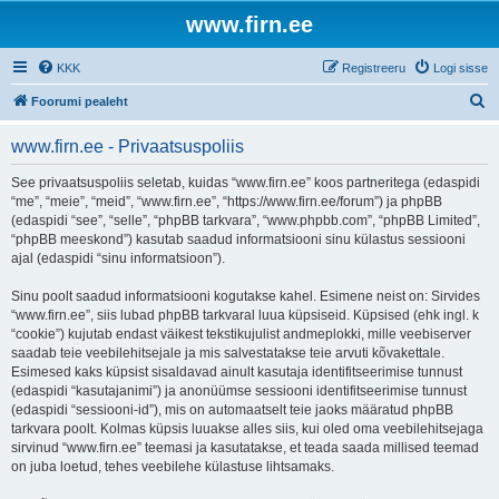
www.firn.ee
KKK
Registreeru
Logi sisse
O
Foorumi pealeht
t
www.firn.ee - Privaatsuspoliis
s
i
See privaatsuspoliis seletab, kuidas “www.firn.ee” koos partneritega (edaspidi
“me”, “meie”, “meid”, “www.firn.ee”, “https://www.firn.ee/forum”) ja phpBB
(edaspidi “see”, “selle”, “phpBB tarkvara”, “www.phpbb.com”, “phpBB Limited”,
“phpBB meeskond”) kasutab saadud informatsiooni sinu külastus sessiooni
ajal (edaspidi “sinu informatsioon”).
Sinu poolt saadud informatsiooni kogutakse kahel. Esimene neist on: Sirvides
“www.firn.ee”, siis lubad phpBB tarkvaral luua küpsiseid. Küpsised (ehk ingl. k
“cookie”) kujutab endast väikest tekstikujulist andmeplokki, mille veebiserver
saadab teie veebilehitsejale ja mis salvestatakse teie arvuti kõvakettale.
Esimesed kaks küpsist sisaldavad ainult kasutaja identifitseerimise tunnust
(edaspidi “kasutajanimi”) ja anonüümse sessiooni identifitseerimise tunnust
(edaspidi “sessiooni-id”), mis on automaatselt teie jaoks määratud phpBB
tarkvara poolt. Kolmas küpsis luuakse alles siis, kui oled oma veebilehitsejaga
sirvinud “www.firn.ee” teemasi ja kasutatakse, et teada saada millised teemad
on juba loetud, tehes veebilehe külastuse lihtsamaks.