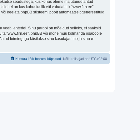
andmekaitse seadustega, kus kohas oleme majutanud antud
islehel on kas kohustuslik või vabatahtlik “www.firn.ee”
ada või keelata phpBB süsteemi poolt automaatselt genereerituid
ulga veebilehtedel. Sinu parool on mõeldud selleks, et saaksid
 olgu ta “www.firn.ee”, phpBB või mõne muu kolmanda osapoole
Antud toiminguga küsitakse sinu kasutajanime ja sinu e-
Kustuta kõik foorumi küpsised
Kõik kellaajad on
UTC+02:00