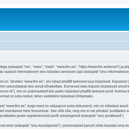
tega (edaspidi “me”, “meie”, “meid”, “www.firn.ee”, “https://www.firn.ee/forum”) ja ph
aadud informatsiooni sinu külastus sessiooni ajal (edaspidi “sinu informatsioon”
on: Sirvides “www.firn.ee”, siis lubad phpBB tarkvaral luua küpsiseid. Küpsised (ehk
is salvestatakse teie arvuti kõvakettale. Esimesed kaks küpsist sisaldavad ainult ka
iooni-id”), mis on automaatselt teie jaoks määratud phpBB tarkvara poolt. Kolmas kü
teemad on juba loetud, tehes veebilehe külastuse lihtsamaks.
eid “www.firn.ee”, kuigi need on väljaspool seda dokumenti, mis on mõeldud ainult 
d sisestanud meie foorumisse. See võib olla, ning mis ei ole piiratud: postitad
postitades peale registreerumist ja/või sisselogimist (edaspidi “sinu postitused”).
tavat nime (edaspidi “sinu kasutajanimi”), personaalset parooli mida kasutad oma ko