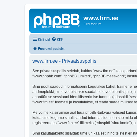
www.firn.ee
Firni foorum
Kiirlingid
KKK
Foorumi pealeht
www.firn.ee - Privaatsuspoliis
See privaatsuspoliis seletab, kuidas “www.firn.ee” koos partneri
“www.phpbb.com”, “phpBB Limited”, “phpBB meeskond”) kasutab s
Sinu poolt saadud informatsiooni kogutakse kahel. Esimene neist 
andmeplokki, mille veebiserver saadab teie veebilehitsejale ja m
anonüümse sessiooni identifitseerimise tunnust (edaspidi “sess
“www.firn.ee” teemasi ja kasutatakse, et teada saada millised 
Me võime ka sirvimise ajal luua phpBB-tarkvara väliseid küpsis
kuidas me kogume sinult saadud informatsiooni on see mida ole
registreerudes “www.firn.ee” liikmeks (edaspidi “sinu konto”) ja 
Sinu kasutajakonto sisaldab ühte unikaalset, ning teistest eris