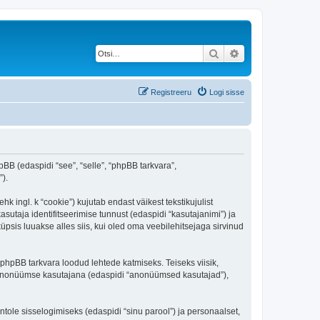
Otsi
Täiendatud otsing
Registreeru
Logi sisse
pBB (edaspidi “see”, “selle”, “phpBB tarkvara”,
).
 ingl. k “cookie”) kujutab endast väikest tekstikujulist
sutaja identifitseerimise tunnust (edaspidi “kasutajanimi”) ja
psis luuakse alles siis, kui oled oma veebilehitsejaga sirvinud
phpBB tarkvara loodud lehtede katmiseks. Teiseks viisik,
es anonüümse kasutajana (edaspidi “anonüümsed kasutajad”),
ntole sisselogimiseks (edaspidi “sinu parool”) ja personaalset,