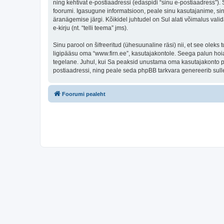
ning kehtivat e-postiaadressi (edaspidi “sinu e-postiaadress”)
foorumi. Igasugune informatsioon, peale sinu kasutajanime, sinu
äranägemise järgi. Kõikidel juhtudel on Sul alati võimalus valid
e-kirju (nt. “telli teema” jms).
Sinu parool on šifreeritud (ühesuunaline räsi) nii, et see oleks
ligipääsu oma “www.firn.ee”, kasutajakontole. Seega palun hoia
tegelane. Juhul, kui Sa peaksid unustama oma kasutajakonto pa
postiaadressi, ning peale seda phpBB tarkvara genereerib sulle
Foorumi pealeht