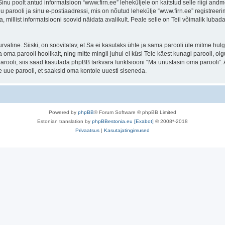
. Sinu poolt antud informatsioon “www.firn.ee” leheküljele on kaitstud selle riigi 
 parooli ja sinu e-postiaadressi, mis on nõutud lehekülje “www.firn.ee” registreerim
a, millist informatsiooni soovid näidata avalikult. Peale selle on Teil võimalik lub
 turvaline. Siiski, on soovitatav, et Sa ei kasutaks ühte ja sama parooli üle mitme h
 oma parooli hoolikalt, ning mitte mingil juhul ei küsi Teie käest kunagi parooli,
rooli, siis saad kasutada phpBB tarkvara funktsiooni “Ma unustasin oma parooli”. 
 uue parooli, et saaksid oma kontole uuesti siseneda.
Powered by
phpBB
® Forum Software © phpBB Limited
Estonian translation by
phpBBestonia.eu [Exabot]
© 2008*-2018
Privaatsus
|
Kasutajatingimused