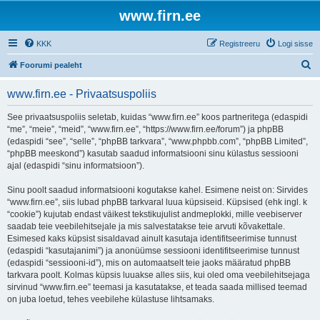
www.firn.ee
KKK
Registreeru
Logi sisse
O
Foorumi pealeht
t
www.firn.ee - Privaatsuspoliis
s
i
See privaatsuspoliis seletab, kuidas “www.firn.ee” koos partneritega (edaspidi
“me”, “meie”, “meid”, “www.firn.ee”, “https://www.firn.ee/forum”) ja phpBB
(edaspidi “see”, “selle”, “phpBB tarkvara”, “www.phpbb.com”, “phpBB Limited”,
“phpBB meeskond”) kasutab saadud informatsiooni sinu külastus sessiooni
ajal (edaspidi “sinu informatsioon”).
Sinu poolt saadud informatsiooni kogutakse kahel. Esimene neist on: Sirvides
“www.firn.ee”, siis lubad phpBB tarkvaral luua küpsiseid. Küpsised (ehk ingl. k
“cookie”) kujutab endast väikest tekstikujulist andmeplokki, mille veebiserver
saadab teie veebilehitsejale ja mis salvestatakse teie arvuti kõvakettale.
Esimesed kaks küpsist sisaldavad ainult kasutaja identifitseerimise tunnust
(edaspidi “kasutajanimi”) ja anonüümse sessiooni identifitseerimise tunnust
(edaspidi “sessiooni-id”), mis on automaatselt teie jaoks määratud phpBB
tarkvara poolt. Kolmas küpsis luuakse alles siis, kui oled oma veebilehitsejaga
sirvinud “www.firn.ee” teemasi ja kasutatakse, et teada saada millised teemad
on juba loetud, tehes veebilehe külastuse lihtsamaks.