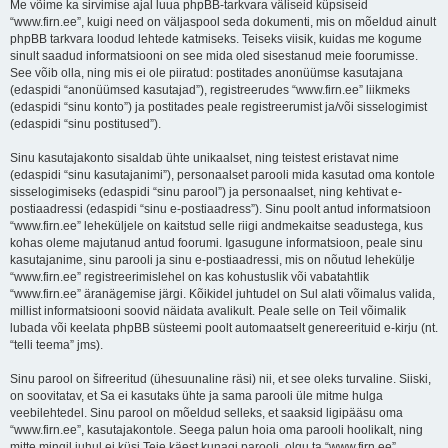
Me võime ka sirvimise ajal luua phpBB-tarkvara väliseid küpsiseid
“www.firn.ee”, kuigi need on väljaspool seda dokumenti, mis on mõeldud ainult
phpBB tarkvara loodud lehtede katmiseks. Teiseks viisik, kuidas me kogume
sinult saadud informatsiooni on see mida oled sisestanud meie foorumisse.
See võib olla, ning mis ei ole piiratud: postitades anonüümse kasutajana
(edaspidi “anonüümsed kasutajad”), registreerudes “www.firn.ee” liikmeks
(edaspidi “sinu konto”) ja postitades peale registreerumist ja/või sisselogimist
(edaspidi “sinu postitused”).
Sinu kasutajakonto sisaldab ühte unikaalset, ning teistest eristavat nime
(edaspidi “sinu kasutajanimi”), personaalset parooli mida kasutad oma kontole
sisselogimiseks (edaspidi “sinu parool”) ja personaalset, ning kehtivat e-
postiaadressi (edaspidi “sinu e-postiaadress”). Sinu poolt antud informatsioon
“www.firn.ee” leheküljele on kaitstud selle riigi andmekaitse seadustega, kus
kohas oleme majutanud antud foorumi. Igasugune informatsioon, peale sinu
kasutajanime, sinu parooli ja sinu e-postiaadressi, mis on nõutud lehekülje
“www.firn.ee” registreerimislehel on kas kohustuslik või vabatahtlik
“www.firn.ee” äranägemise järgi. Kõikidel juhtudel on Sul alati võimalus valida,
millist informatsiooni soovid näidata avalikult. Peale selle on Teil võimalik
lubada või keelata phpBB süsteemi poolt automaatselt genereerituid e-kirju (nt.
“telli teema” jms).
Sinu parool on šifreeritud (ühesuunaline räsi) nii, et see oleks turvaline. Siiski,
on soovitatav, et Sa ei kasutaks ühte ja sama parooli üle mitme hulga
veebilehtedel. Sinu parool on mõeldud selleks, et saaksid ligipääsu oma
“www.firn.ee”, kasutajakontole. Seega palun hoia oma parooli hoolikalt, ning
mitte mingil juhul ei küsi Teie käest kunagi parooli, olgu ta “www.firn.ee”,