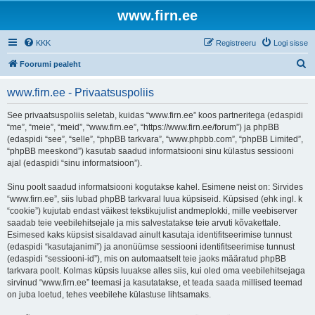
www.firn.ee
KKK
Registreeru
Logi sisse
O
Foorumi pealeht
t
www.firn.ee - Privaatsuspoliis
s
i
See privaatsuspoliis seletab, kuidas “www.firn.ee” koos partneritega (edaspidi
“me”, “meie”, “meid”, “www.firn.ee”, “https://www.firn.ee/forum”) ja phpBB
(edaspidi “see”, “selle”, “phpBB tarkvara”, “www.phpbb.com”, “phpBB Limited”,
“phpBB meeskond”) kasutab saadud informatsiooni sinu külastus sessiooni
ajal (edaspidi “sinu informatsioon”).
Sinu poolt saadud informatsiooni kogutakse kahel. Esimene neist on: Sirvides
“www.firn.ee”, siis lubad phpBB tarkvaral luua küpsiseid. Küpsised (ehk ingl. k
“cookie”) kujutab endast väikest tekstikujulist andmeplokki, mille veebiserver
saadab teie veebilehitsejale ja mis salvestatakse teie arvuti kõvakettale.
Esimesed kaks küpsist sisaldavad ainult kasutaja identifitseerimise tunnust
(edaspidi “kasutajanimi”) ja anonüümse sessiooni identifitseerimise tunnust
(edaspidi “sessiooni-id”), mis on automaatselt teie jaoks määratud phpBB
tarkvara poolt. Kolmas küpsis luuakse alles siis, kui oled oma veebilehitsejaga
sirvinud “www.firn.ee” teemasi ja kasutatakse, et teada saada millised teemad
on juba loetud, tehes veebilehe külastuse lihtsamaks.