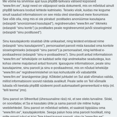
Me võime ka sirvimise ajal luua phpBB-tarkvara väliseid küpsiseid
“www.firn.ee”, kuigi need on väljaspool seda dokumenti, mis on mõeldud ainult
phpBB tarkvara loodud lehtede katmiseks. Teiseks viisik, kuidas me kogume
sinult saadud informatsiooni on see mida oled sisestanud meie foorumisse.
See võib olla, ning mis ei ole piiratud: postitades anonüümse kasutajana
(edaspidi “anonüümsed kasutajad”), registreerudes “www.firn.ee” liikmeks
(edaspidi “sinu konto”) ja postitades peale registreerumist ja/või sisselogimist
(edaspidi “sinu postitused”).
Sinu kasutajakonto sisaldab ühte unikaalset, ning teistest eristavat nime
(edaspidi “sinu kasutajanimi”), personaalset parooli mida kasutad oma kontole
sisselogimiseks (edaspidi “sinu parool”) ja personaalset, ning kehtivat e-
postiaadressi (edaspidi “sinu e-postiaadress”). Sinu poolt antud informatsioon
“www.firn.ee” leheküljele on kaitstud selle riigi andmekaitse seadustega, kus
kohas oleme majutanud antud foorumi. Igasugune informatsioon, peale sinu
kasutajanime, sinu parooli ja sinu e-postiaadressi, mis on nõutud lehekülje
“www.firn.ee” registreerimislehel on kas kohustuslik või vabatahtlik
“www.firn.ee” äranägemise järgi. Kõikidel juhtudel on Sul alati võimalus valida,
millist informatsiooni soovid näidata avalikult. Peale selle on Teil võimalik
lubada või keelata phpBB süsteemi poolt automaatselt genereerituid e-kirju (nt.
“telli teema” jms).
Sinu parool on šifreeritud (ühesuunaline räsi) nii, et see oleks turvaline. Siiski,
on soovitatav, et Sa ei kasutaks ühte ja sama parooli üle mitme hulga
veebilehtedel. Sinu parool on mõeldud selleks, et saaksid ligipääsu oma
“www.firn.ee”, kasutajakontole. Seega palun hoia oma parooli hoolikalt, ning
mitte mingil juhul ei küsi Teie käest kunagi parooli, olgu ta “www.firn.ee”,