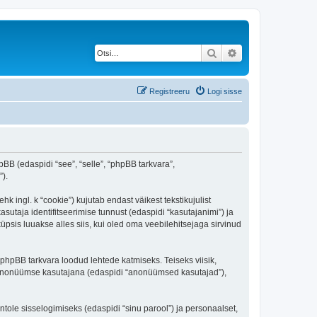
Otsi
Täiendatud otsing
Registreeru
Logi sisse
pBB (edaspidi “see”, “selle”, “phpBB tarkvara”,
).
 ingl. k “cookie”) kujutab endast väikest tekstikujulist
sutaja identifitseerimise tunnust (edaspidi “kasutajanimi”) ja
psis luuakse alles siis, kui oled oma veebilehitsejaga sirvinud
phpBB tarkvara loodud lehtede katmiseks. Teiseks viisik,
es anonüümse kasutajana (edaspidi “anonüümsed kasutajad”),
ntole sisselogimiseks (edaspidi “sinu parool”) ja personaalset,