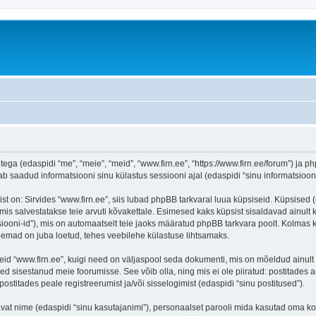
tega (edaspidi “me”, “meie”, “meid”, “www.firn.ee”, “https://www.firn.ee/forum”) ja ph
aadud informatsiooni sinu külastus sessiooni ajal (edaspidi “sinu informatsioon”
on: Sirvides “www.firn.ee”, siis lubad phpBB tarkvaral luua küpsiseid. Küpsised (ehk
is salvestatakse teie arvuti kõvakettale. Esimesed kaks küpsist sisaldavad ainult ka
iooni-id”), mis on automaatselt teie jaoks määratud phpBB tarkvara poolt. Kolmas kü
teemad on juba loetud, tehes veebilehe külastuse lihtsamaks.
eid “www.firn.ee”, kuigi need on väljaspool seda dokumenti, mis on mõeldud ainult 
d sisestanud meie foorumisse. See võib olla, ning mis ei ole piiratud: postitad
postitades peale registreerumist ja/või sisselogimist (edaspidi “sinu postitused”).
tavat nime (edaspidi “sinu kasutajanimi”), personaalset parooli mida kasutad oma ko