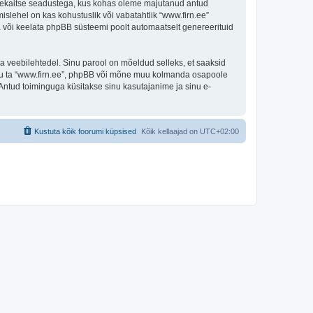
andmekaitse seadustega, kus kohas oleme majutanud antud
islehel on kas kohustuslik või vabatahtlik “www.firn.ee”
ada või keelata phpBB süsteemi poolt automaatselt genereerituid
ulga veebilehtedel. Sinu parool on mõeldud selleks, et saaksid
 olgu ta “www.firn.ee”, phpBB või mõne muu kolmanda osapoole
Antud toiminguga küsitakse sinu kasutajanime ja sinu e-
Kustuta kõik foorumi küpsised
Kõik kellaajad on
UTC+02:00