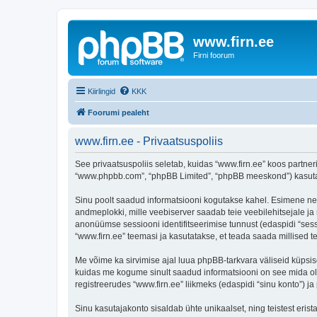
www.firn.ee
Firni foorum
Kiirlingid
KKK
Foorumi pealeht
www.firn.ee - Privaatsuspoliis
See privaatsuspoliis seletab, kuidas “www.firn.ee” koos partneri
“www.phpbb.com”, “phpBB Limited”, “phpBB meeskond”) kasutab s
Sinu poolt saadud informatsiooni kogutakse kahel. Esimene neist 
andmeplokki, mille veebiserver saadab teie veebilehitsejale ja m
anonüümse sessiooni identifitseerimise tunnust (edaspidi “sess
“www.firn.ee” teemasi ja kasutatakse, et teada saada millised 
Me võime ka sirvimise ajal luua phpBB-tarkvara väliseid küpsis
kuidas me kogume sinult saadud informatsiooni on see mida ole
registreerudes “www.firn.ee” liikmeks (edaspidi “sinu konto”) ja 
Sinu kasutajakonto sisaldab ühte unikaalset, ning teistest eris