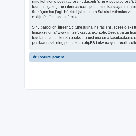
ning kehtivat e-postiaadressi (edaspidi “sinu e-postiaadress”)
foorumi. Igasugune informatsioon, peale sinu kasutajanime, sinu
äranägemise järgi. Kõikidel juhtudel on Sul alati võimalus valid
e-kirju (nt. “telli teema” jms).
Sinu parool on šifreeritud (ühesuunaline räsi) nii, et see oleks
ligipääsu oma “www.firn.ee”, kasutajakontole. Seega palun hoia
tegelane. Juhul, kui Sa peaksid unustama oma kasutajakonto pa
postiaadressi, ning peale seda phpBB tarkvara genereerib sulle
Foorumi pealeht