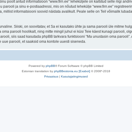
. Sinu poolt antud informatsioon “www.firn.ee” leheküljele on kaitstud selle riigi 
 parooli ja sinu e-postiaadressi, mis on nõutud lehekülje “www.firn.ee” registreerim
a, millist informatsiooni soovid näidata avalikult. Peale selle on Teil võimalik lub
 turvaline. Siiski, on soovitatav, et Sa ei kasutaks ühte ja sama parooli üle mitme h
 oma parooli hoolikalt, ning mitte mingil juhul ei küsi Teie käest kunagi parooli,
rooli, siis saad kasutada phpBB tarkvara funktsiooni “Ma unustasin oma parooli”. 
 uue parooli, et saaksid oma kontole uuesti siseneda.
Powered by
phpBB
® Forum Software © phpBB Limited
Estonian translation by
phpBBestonia.eu [Exabot]
© 2008*-2018
Privaatsus
|
Kasutajatingimused