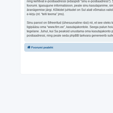
ning kehtivat e-postiaadressi (edaspidi “sinu e-postiaadress”)
foorumi. Igasugune informatsioon, peale sinu kasutajanime, sinu
äranägemise järgi. Kõikidel juhtudel on Sul alati võimalus valid
e-kirju (nt. “telli teema” jms).
Sinu parool on šifreeritud (ühesuunaline räsi) nii, et see oleks
ligipääsu oma “www.firn.ee”, kasutajakontole. Seega palun hoia
tegelane. Juhul, kui Sa peaksid unustama oma kasutajakonto pa
postiaadressi, ning peale seda phpBB tarkvara genereerib sulle
Foorumi pealeht