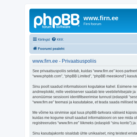
www.firn.ee
Firni foorum
Kiirlingid
KKK
Foorumi pealeht
www.firn.ee - Privaatsuspoliis
See privaatsuspoliis seletab, kuidas “www.firn.ee” koos partneri
“www.phpbb.com”, “phpBB Limited”, “phpBB meeskond”) kasutab s
Sinu poolt saadud informatsiooni kogutakse kahel. Esimene neist 
andmeplokki, mille veebiserver saadab teie veebilehitsejale ja m
anonüümse sessiooni identifitseerimise tunnust (edaspidi “sess
“www.firn.ee” teemasi ja kasutatakse, et teada saada millised 
Me võime ka sirvimise ajal luua phpBB-tarkvara väliseid küpsis
kuidas me kogume sinult saadud informatsiooni on see mida ole
registreerudes “www.firn.ee” liikmeks (edaspidi “sinu konto”) ja 
Sinu kasutajakonto sisaldab ühte unikaalset, ning teistest eris