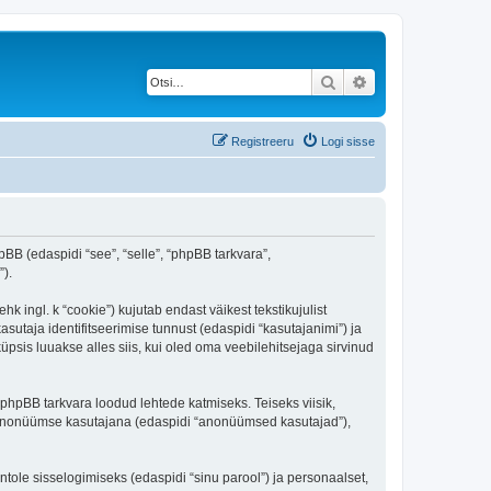
Otsi
Täiendatud otsing
Registreeru
Logi sisse
pBB (edaspidi “see”, “selle”, “phpBB tarkvara”,
).
 ingl. k “cookie”) kujutab endast väikest tekstikujulist
sutaja identifitseerimise tunnust (edaspidi “kasutajanimi”) ja
psis luuakse alles siis, kui oled oma veebilehitsejaga sirvinud
phpBB tarkvara loodud lehtede katmiseks. Teiseks viisik,
es anonüümse kasutajana (edaspidi “anonüümsed kasutajad”),
ntole sisselogimiseks (edaspidi “sinu parool”) ja personaalset,