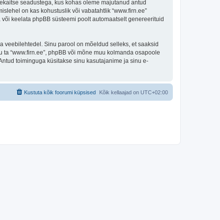
andmekaitse seadustega, kus kohas oleme majutanud antud
islehel on kas kohustuslik või vabatahtlik “www.firn.ee”
ada või keelata phpBB süsteemi poolt automaatselt genereerituid
ulga veebilehtedel. Sinu parool on mõeldud selleks, et saaksid
 olgu ta “www.firn.ee”, phpBB või mõne muu kolmanda osapoole
Antud toiminguga küsitakse sinu kasutajanime ja sinu e-
Kustuta kõik foorumi küpsised
Kõik kellaajad on
UTC+02:00