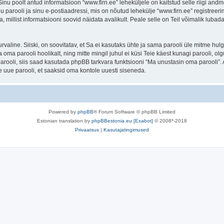
. Sinu poolt antud informatsioon “www.firn.ee” leheküljele on kaitstud selle riigi 
 parooli ja sinu e-postiaadressi, mis on nõutud lehekülje “www.firn.ee” registreerim
a, millist informatsiooni soovid näidata avalikult. Peale selle on Teil võimalik lub
 turvaline. Siiski, on soovitatav, et Sa ei kasutaks ühte ja sama parooli üle mitme h
 oma parooli hoolikalt, ning mitte mingil juhul ei küsi Teie käest kunagi parooli,
rooli, siis saad kasutada phpBB tarkvara funktsiooni “Ma unustasin oma parooli”. 
 uue parooli, et saaksid oma kontole uuesti siseneda.
Powered by
phpBB
® Forum Software © phpBB Limited
Estonian translation by
phpBBestonia.eu [Exabot]
© 2008*-2018
Privaatsus
|
Kasutajatingimused