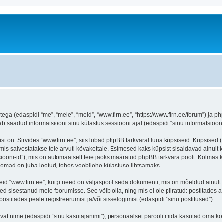
tega (edaspidi “me”, “meie”, “meid”, “www.firn.ee”, “https://www.firn.ee/forum”) ja ph
aadud informatsiooni sinu külastus sessiooni ajal (edaspidi “sinu informatsioon”
on: Sirvides “www.firn.ee”, siis lubad phpBB tarkvaral luua küpsiseid. Küpsised (ehk
is salvestatakse teie arvuti kõvakettale. Esimesed kaks küpsist sisaldavad ainult ka
iooni-id”), mis on automaatselt teie jaoks määratud phpBB tarkvara poolt. Kolmas kü
teemad on juba loetud, tehes veebilehe külastuse lihtsamaks.
eid “www.firn.ee”, kuigi need on väljaspool seda dokumenti, mis on mõeldud ainult 
d sisestanud meie foorumisse. See võib olla, ning mis ei ole piiratud: postitad
postitades peale registreerumist ja/või sisselogimist (edaspidi “sinu postitused”).
tavat nime (edaspidi “sinu kasutajanimi”), personaalset parooli mida kasutad oma ko