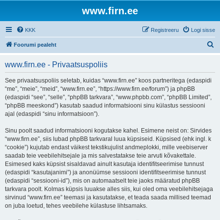
www.firn.ee
KKK
Registreeru
Logi sisse
O
Foorumi pealeht
t
www.firn.ee - Privaatsuspoliis
s
i
See privaatsuspoliis seletab, kuidas “www.firn.ee” koos partneritega (edaspidi
“me”, “meie”, “meid”, “www.firn.ee”, “https://www.firn.ee/forum”) ja phpBB
(edaspidi “see”, “selle”, “phpBB tarkvara”, “www.phpbb.com”, “phpBB Limited”,
“phpBB meeskond”) kasutab saadud informatsiooni sinu külastus sessiooni
ajal (edaspidi “sinu informatsioon”).
Sinu poolt saadud informatsiooni kogutakse kahel. Esimene neist on: Sirvides
“www.firn.ee”, siis lubad phpBB tarkvaral luua küpsiseid. Küpsised (ehk ingl. k
“cookie”) kujutab endast väikest tekstikujulist andmeplokki, mille veebiserver
saadab teie veebilehitsejale ja mis salvestatakse teie arvuti kõvakettale.
Esimesed kaks küpsist sisaldavad ainult kasutaja identifitseerimise tunnust
(edaspidi “kasutajanimi”) ja anonüümse sessiooni identifitseerimise tunnust
(edaspidi “sessiooni-id”), mis on automaatselt teie jaoks määratud phpBB
tarkvara poolt. Kolmas küpsis luuakse alles siis, kui oled oma veebilehitsejaga
sirvinud “www.firn.ee” teemasi ja kasutatakse, et teada saada millised teemad
on juba loetud, tehes veebilehe külastuse lihtsamaks.