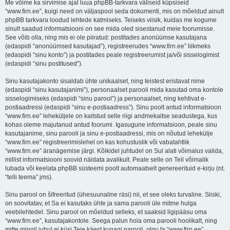
Me võime ka sirvimise ajal luua phpBB-tarkvara väliseid küpsiseid
“www.firn.ee”, kuigi need on väljaspool seda dokumenti, mis on mõeldud ainult
phpBB tarkvara loodud lehtede katmiseks. Teiseks viisik, kuidas me kogume
sinult saadud informatsiooni on see mida oled sisestanud meie foorumisse.
See võib olla, ning mis ei ole piiratud: postitades anonüümse kasutajana
(edaspidi “anonüümsed kasutajad”), registreerudes “www.firn.ee” liikmeks
(edaspidi “sinu konto”) ja postitades peale registreerumist ja/või sisselogimist
(edaspidi “sinu postitused”).
Sinu kasutajakonto sisaldab ühte unikaalset, ning teistest eristavat nime
(edaspidi “sinu kasutajanimi”), personaalset parooli mida kasutad oma kontole
sisselogimiseks (edaspidi “sinu parool”) ja personaalset, ning kehtivat e-
postiaadressi (edaspidi “sinu e-postiaadress”). Sinu poolt antud informatsioon
“www.firn.ee” leheküljele on kaitstud selle riigi andmekaitse seadustega, kus
kohas oleme majutanud antud foorumi. Igasugune informatsioon, peale sinu
kasutajanime, sinu parooli ja sinu e-postiaadressi, mis on nõutud lehekülje
“www.firn.ee” registreerimislehel on kas kohustuslik või vabatahtlik
“www.firn.ee” äranägemise järgi. Kõikidel juhtudel on Sul alati võimalus valida,
millist informatsiooni soovid näidata avalikult. Peale selle on Teil võimalik
lubada või keelata phpBB süsteemi poolt automaatselt genereerituid e-kirju (nt.
“telli teema” jms).
Sinu parool on šifreeritud (ühesuunaline räsi) nii, et see oleks turvaline. Siiski,
on soovitatav, et Sa ei kasutaks ühte ja sama parooli üle mitme hulga
veebilehtedel. Sinu parool on mõeldud selleks, et saaksid ligipääsu oma
“www.firn.ee”, kasutajakontole. Seega palun hoia oma parooli hoolikalt, ning
mitte mingil juhul ei küsi Teie käest kunagi parooli, olgu ta “www.firn.ee”,