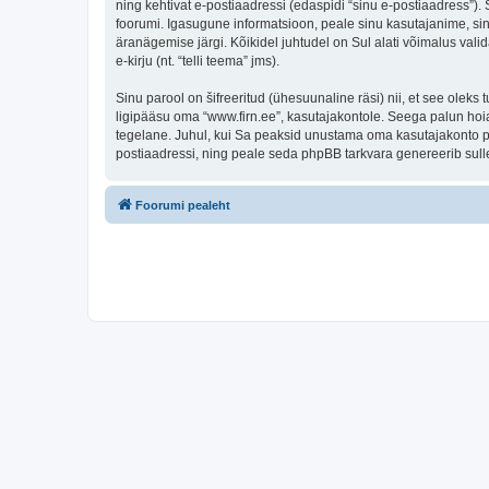
ning kehtivat e-postiaadressi (edaspidi “sinu e-postiaadress”)
foorumi. Igasugune informatsioon, peale sinu kasutajanime, sinu
äranägemise järgi. Kõikidel juhtudel on Sul alati võimalus valid
e-kirju (nt. “telli teema” jms).
Sinu parool on šifreeritud (ühesuunaline räsi) nii, et see oleks
ligipääsu oma “www.firn.ee”, kasutajakontole. Seega palun hoia
tegelane. Juhul, kui Sa peaksid unustama oma kasutajakonto pa
postiaadressi, ning peale seda phpBB tarkvara genereerib sulle
Foorumi pealeht