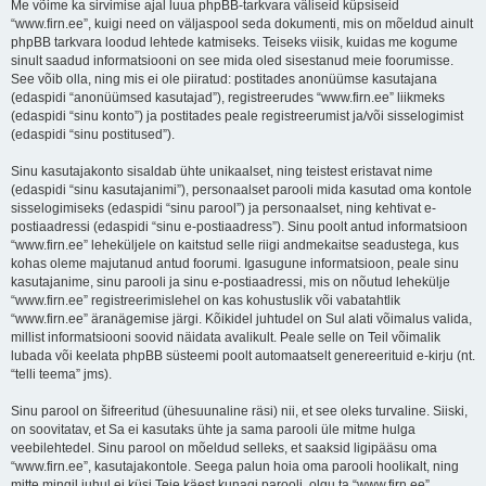
Me võime ka sirvimise ajal luua phpBB-tarkvara väliseid küpsiseid
“www.firn.ee”, kuigi need on väljaspool seda dokumenti, mis on mõeldud ainult
phpBB tarkvara loodud lehtede katmiseks. Teiseks viisik, kuidas me kogume
sinult saadud informatsiooni on see mida oled sisestanud meie foorumisse.
See võib olla, ning mis ei ole piiratud: postitades anonüümse kasutajana
(edaspidi “anonüümsed kasutajad”), registreerudes “www.firn.ee” liikmeks
(edaspidi “sinu konto”) ja postitades peale registreerumist ja/või sisselogimist
(edaspidi “sinu postitused”).
Sinu kasutajakonto sisaldab ühte unikaalset, ning teistest eristavat nime
(edaspidi “sinu kasutajanimi”), personaalset parooli mida kasutad oma kontole
sisselogimiseks (edaspidi “sinu parool”) ja personaalset, ning kehtivat e-
postiaadressi (edaspidi “sinu e-postiaadress”). Sinu poolt antud informatsioon
“www.firn.ee” leheküljele on kaitstud selle riigi andmekaitse seadustega, kus
kohas oleme majutanud antud foorumi. Igasugune informatsioon, peale sinu
kasutajanime, sinu parooli ja sinu e-postiaadressi, mis on nõutud lehekülje
“www.firn.ee” registreerimislehel on kas kohustuslik või vabatahtlik
“www.firn.ee” äranägemise järgi. Kõikidel juhtudel on Sul alati võimalus valida,
millist informatsiooni soovid näidata avalikult. Peale selle on Teil võimalik
lubada või keelata phpBB süsteemi poolt automaatselt genereerituid e-kirju (nt.
“telli teema” jms).
Sinu parool on šifreeritud (ühesuunaline räsi) nii, et see oleks turvaline. Siiski,
on soovitatav, et Sa ei kasutaks ühte ja sama parooli üle mitme hulga
veebilehtedel. Sinu parool on mõeldud selleks, et saaksid ligipääsu oma
“www.firn.ee”, kasutajakontole. Seega palun hoia oma parooli hoolikalt, ning
mitte mingil juhul ei küsi Teie käest kunagi parooli, olgu ta “www.firn.ee”,