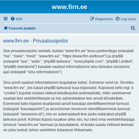
www.firn.ee
KKK
Registreeru
Logi sisse
O
Foorumi pealeht
t
www.firn.ee - Privaatsuspoliis
s
i
See privaatsuspoliis seletab, kuidas “www.firn.ee” koos partneritega (edaspidi
“me”, “meie”, “meid”, “www.firn.ee”, “https://www.firn.ee/forum”) ja phpBB
(edaspidi “see”, “selle”, “phpBB tarkvara”, “www.phpbb.com”, “phpBB Limited”,
“phpBB meeskond”) kasutab saadud informatsiooni sinu külastus sessiooni
ajal (edaspidi “sinu informatsioon”).
Sinu poolt saadud informatsiooni kogutakse kahel. Esimene neist on: Sirvides
“www.firn.ee”, siis lubad phpBB tarkvaral luua küpsiseid. Küpsised (ehk ingl. k
“cookie”) kujutab endast väikest tekstikujulist andmeplokki, mille veebiserver
saadab teie veebilehitsejale ja mis salvestatakse teie arvuti kõvakettale.
Esimesed kaks küpsist sisaldavad ainult kasutaja identifitseerimise tunnust
(edaspidi “kasutajanimi”) ja anonüümse sessiooni identifitseerimise tunnust
(edaspidi “sessiooni-id”), mis on automaatselt teie jaoks määratud phpBB
tarkvara poolt. Kolmas küpsis luuakse alles siis, kui oled oma veebilehitsejaga
sirvinud “www.firn.ee” teemasi ja kasutatakse, et teada saada millised teemad
on juba loetud, tehes veebilehe külastuse lihtsamaks.