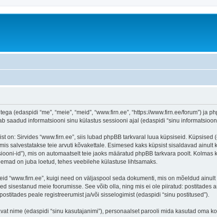
tega (edaspidi “me”, “meie”, “meid”, “www.firn.ee”, “https://www.firn.ee/forum”) ja ph
aadud informatsiooni sinu külastus sessiooni ajal (edaspidi “sinu informatsioon”
on: Sirvides “www.firn.ee”, siis lubad phpBB tarkvaral luua küpsiseid. Küpsised (ehk
is salvestatakse teie arvuti kõvakettale. Esimesed kaks küpsist sisaldavad ainult ka
iooni-id”), mis on automaatselt teie jaoks määratud phpBB tarkvara poolt. Kolmas kü
teemad on juba loetud, tehes veebilehe külastuse lihtsamaks.
eid “www.firn.ee”, kuigi need on väljaspool seda dokumenti, mis on mõeldud ainult 
d sisestanud meie foorumisse. See võib olla, ning mis ei ole piiratud: postitad
postitades peale registreerumist ja/või sisselogimist (edaspidi “sinu postitused”).
tavat nime (edaspidi “sinu kasutajanimi”), personaalset parooli mida kasutad oma ko