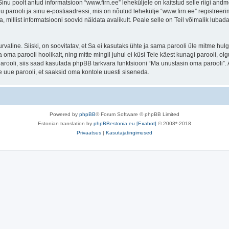
. Sinu poolt antud informatsioon “www.firn.ee” leheküljele on kaitstud selle riigi 
 parooli ja sinu e-postiaadressi, mis on nõutud lehekülje “www.firn.ee” registreerim
a, millist informatsiooni soovid näidata avalikult. Peale selle on Teil võimalik lub
 turvaline. Siiski, on soovitatav, et Sa ei kasutaks ühte ja sama parooli üle mitme h
 oma parooli hoolikalt, ning mitte mingil juhul ei küsi Teie käest kunagi parooli,
rooli, siis saad kasutada phpBB tarkvara funktsiooni “Ma unustasin oma parooli”. 
 uue parooli, et saaksid oma kontole uuesti siseneda.
Powered by
phpBB
® Forum Software © phpBB Limited
Estonian translation by
phpBBestonia.eu [Exabot]
© 2008*-2018
Privaatsus
|
Kasutajatingimused