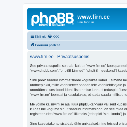
www.firn.ee
Firni foorum
Kiirlingid
KKK
Foorumi pealeht
www.firn.ee - Privaatsuspoliis
See privaatsuspoliis seletab, kuidas “www.firn.ee” koos partneri
“www.phpbb.com”, “phpBB Limited”, “phpBB meeskond”) kasutab s
Sinu poolt saadud informatsiooni kogutakse kahel. Esimene neist 
andmeplokki, mille veebiserver saadab teie veebilehitsejale ja m
anonüümse sessiooni identifitseerimise tunnust (edaspidi “sess
“www.firn.ee” teemasi ja kasutatakse, et teada saada millised 
Me võime ka sirvimise ajal luua phpBB-tarkvara väliseid küpsis
kuidas me kogume sinult saadud informatsiooni on see mida ole
registreerudes “www.firn.ee” liikmeks (edaspidi “sinu konto”) ja 
Sinu kasutajakonto sisaldab ühte unikaalset, ning teistest eris