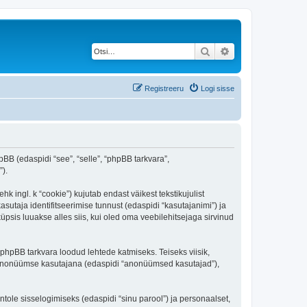
Otsi
Täiendatud otsing
Registreeru
Logi sisse
pBB (edaspidi “see”, “selle”, “phpBB tarkvara”,
).
 ingl. k “cookie”) kujutab endast väikest tekstikujulist
sutaja identifitseerimise tunnust (edaspidi “kasutajanimi”) ja
psis luuakse alles siis, kui oled oma veebilehitsejaga sirvinud
phpBB tarkvara loodud lehtede katmiseks. Teiseks viisik,
es anonüümse kasutajana (edaspidi “anonüümsed kasutajad”),
ntole sisselogimiseks (edaspidi “sinu parool”) ja personaalset,