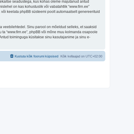
andmekaitse seadustega, kus kohas oleme majutanud antud
islehel on kas kohustuslik või vabatahtlik “www.firn.ee”
ada või keelata phpBB süsteemi poolt automaatselt genereerituid
ulga veebilehtedel. Sinu parool on mõeldud selleks, et saaksid
 olgu ta “www.firn.ee”, phpBB või mõne muu kolmanda osapoole
Antud toiminguga küsitakse sinu kasutajanime ja sinu e-
Kustuta kõik foorumi küpsised
Kõik kellaajad on
UTC+02:00