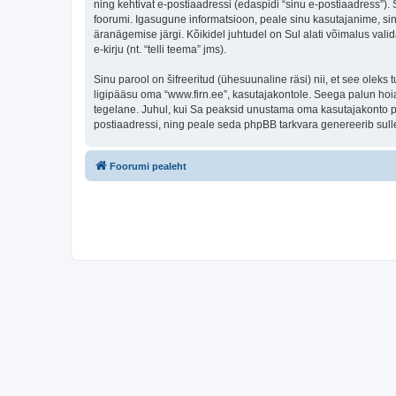
ning kehtivat e-postiaadressi (edaspidi “sinu e-postiaadress”)
foorumi. Igasugune informatsioon, peale sinu kasutajanime, sinu
äranägemise järgi. Kõikidel juhtudel on Sul alati võimalus valid
e-kirju (nt. “telli teema” jms).
Sinu parool on šifreeritud (ühesuunaline räsi) nii, et see oleks
ligipääsu oma “www.firn.ee”, kasutajakontole. Seega palun hoia
tegelane. Juhul, kui Sa peaksid unustama oma kasutajakonto pa
postiaadressi, ning peale seda phpBB tarkvara genereerib sulle
Foorumi pealeht