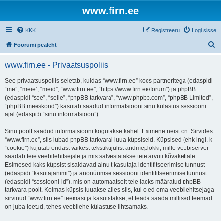
www.firn.ee
KKK
Registreeru
Logi sisse
O
Foorumi pealeht
t
www.firn.ee - Privaatsuspoliis
s
i
See privaatsuspoliis seletab, kuidas “www.firn.ee” koos partneritega (edaspidi
“me”, “meie”, “meid”, “www.firn.ee”, “https://www.firn.ee/forum”) ja phpBB
(edaspidi “see”, “selle”, “phpBB tarkvara”, “www.phpbb.com”, “phpBB Limited”,
“phpBB meeskond”) kasutab saadud informatsiooni sinu külastus sessiooni
ajal (edaspidi “sinu informatsioon”).
Sinu poolt saadud informatsiooni kogutakse kahel. Esimene neist on: Sirvides
“www.firn.ee”, siis lubad phpBB tarkvaral luua küpsiseid. Küpsised (ehk ingl. k
“cookie”) kujutab endast väikest tekstikujulist andmeplokki, mille veebiserver
saadab teie veebilehitsejale ja mis salvestatakse teie arvuti kõvakettale.
Esimesed kaks küpsist sisaldavad ainult kasutaja identifitseerimise tunnust
(edaspidi “kasutajanimi”) ja anonüümse sessiooni identifitseerimise tunnust
(edaspidi “sessiooni-id”), mis on automaatselt teie jaoks määratud phpBB
tarkvara poolt. Kolmas küpsis luuakse alles siis, kui oled oma veebilehitsejaga
sirvinud “www.firn.ee” teemasi ja kasutatakse, et teada saada millised teemad
on juba loetud, tehes veebilehe külastuse lihtsamaks.