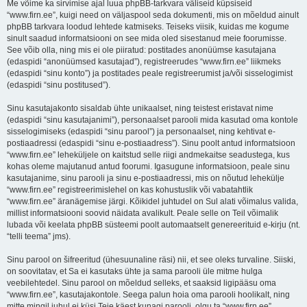
Me võime ka sirvimise ajal luua phpBB-tarkvara väliseid küpsiseid
“www.firn.ee”, kuigi need on väljaspool seda dokumenti, mis on mõeldud ainult
phpBB tarkvara loodud lehtede katmiseks. Teiseks viisik, kuidas me kogume
sinult saadud informatsiooni on see mida oled sisestanud meie foorumisse.
See võib olla, ning mis ei ole piiratud: postitades anonüümse kasutajana
(edaspidi “anonüümsed kasutajad”), registreerudes “www.firn.ee” liikmeks
(edaspidi “sinu konto”) ja postitades peale registreerumist ja/või sisselogimist
(edaspidi “sinu postitused”).
Sinu kasutajakonto sisaldab ühte unikaalset, ning teistest eristavat nime
(edaspidi “sinu kasutajanimi”), personaalset parooli mida kasutad oma kontole
sisselogimiseks (edaspidi “sinu parool”) ja personaalset, ning kehtivat e-
postiaadressi (edaspidi “sinu e-postiaadress”). Sinu poolt antud informatsioon
“www.firn.ee” leheküljele on kaitstud selle riigi andmekaitse seadustega, kus
kohas oleme majutanud antud foorumi. Igasugune informatsioon, peale sinu
kasutajanime, sinu parooli ja sinu e-postiaadressi, mis on nõutud lehekülje
“www.firn.ee” registreerimislehel on kas kohustuslik või vabatahtlik
“www.firn.ee” äranägemise järgi. Kõikidel juhtudel on Sul alati võimalus valida,
millist informatsiooni soovid näidata avalikult. Peale selle on Teil võimalik
lubada või keelata phpBB süsteemi poolt automaatselt genereerituid e-kirju (nt.
“telli teema” jms).
Sinu parool on šifreeritud (ühesuunaline räsi) nii, et see oleks turvaline. Siiski,
on soovitatav, et Sa ei kasutaks ühte ja sama parooli üle mitme hulga
veebilehtedel. Sinu parool on mõeldud selleks, et saaksid ligipääsu oma
“www.firn.ee”, kasutajakontole. Seega palun hoia oma parooli hoolikalt, ning
mitte mingil juhul ei küsi Teie käest kunagi parooli, olgu ta “www.firn.ee”,