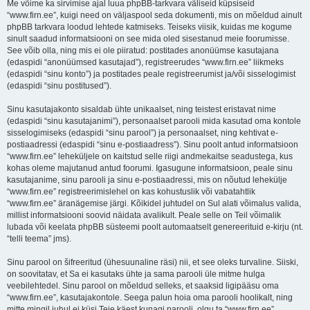
Me võime ka sirvimise ajal luua phpBB-tarkvara väliseid küpsiseid
“www.firn.ee”, kuigi need on väljaspool seda dokumenti, mis on mõeldud ainult
phpBB tarkvara loodud lehtede katmiseks. Teiseks viisik, kuidas me kogume
sinult saadud informatsiooni on see mida oled sisestanud meie foorumisse.
See võib olla, ning mis ei ole piiratud: postitades anonüümse kasutajana
(edaspidi “anonüümsed kasutajad”), registreerudes “www.firn.ee” liikmeks
(edaspidi “sinu konto”) ja postitades peale registreerumist ja/või sisselogimist
(edaspidi “sinu postitused”).
Sinu kasutajakonto sisaldab ühte unikaalset, ning teistest eristavat nime
(edaspidi “sinu kasutajanimi”), personaalset parooli mida kasutad oma kontole
sisselogimiseks (edaspidi “sinu parool”) ja personaalset, ning kehtivat e-
postiaadressi (edaspidi “sinu e-postiaadress”). Sinu poolt antud informatsioon
“www.firn.ee” leheküljele on kaitstud selle riigi andmekaitse seadustega, kus
kohas oleme majutanud antud foorumi. Igasugune informatsioon, peale sinu
kasutajanime, sinu parooli ja sinu e-postiaadressi, mis on nõutud lehekülje
“www.firn.ee” registreerimislehel on kas kohustuslik või vabatahtlik
“www.firn.ee” äranägemise järgi. Kõikidel juhtudel on Sul alati võimalus valida,
millist informatsiooni soovid näidata avalikult. Peale selle on Teil võimalik
lubada või keelata phpBB süsteemi poolt automaatselt genereerituid e-kirju (nt.
“telli teema” jms).
Sinu parool on šifreeritud (ühesuunaline räsi) nii, et see oleks turvaline. Siiski,
on soovitatav, et Sa ei kasutaks ühte ja sama parooli üle mitme hulga
veebilehtedel. Sinu parool on mõeldud selleks, et saaksid ligipääsu oma
“www.firn.ee”, kasutajakontole. Seega palun hoia oma parooli hoolikalt, ning
mitte mingil juhul ei küsi Teie käest kunagi parooli, olgu ta “www.firn.ee”,