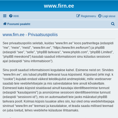
www.firn.ee
KKK
Registreeru
Logi sisse
O
Foorumi pealeht
t
www.firn.ee - Privaatsuspoliis
s
i
See privaatsuspoliis seletab, kuidas “www.firn.ee” koos partneritega (edaspidi
“me”, “meie”, “meid”, “www.firn.ee”, “https://www.firn.ee/forum”) ja phpBB
(edaspidi “see”, “selle”, “phpBB tarkvara”, “www.phpbb.com”, “phpBB Limited”,
“phpBB meeskond”) kasutab saadud informatsiooni sinu külastus sessiooni
ajal (edaspidi “sinu informatsioon”).
Sinu poolt saadud informatsiooni kogutakse kahel. Esimene neist on: Sirvides
“www.firn.ee”, siis lubad phpBB tarkvaral luua küpsiseid. Küpsised (ehk ingl. k
“cookie”) kujutab endast väikest tekstikujulist andmeplokki, mille veebiserver
saadab teie veebilehitsejale ja mis salvestatakse teie arvuti kõvakettale.
Esimesed kaks küpsist sisaldavad ainult kasutaja identifitseerimise tunnust
(edaspidi “kasutajanimi”) ja anonüümse sessiooni identifitseerimise tunnust
(edaspidi “sessiooni-id”), mis on automaatselt teie jaoks määratud phpBB
tarkvara poolt. Kolmas küpsis luuakse alles siis, kui oled oma veebilehitsejaga
sirvinud “www.firn.ee” teemasi ja kasutatakse, et teada saada millised teemad
on juba loetud, tehes veebilehe külastuse lihtsamaks.