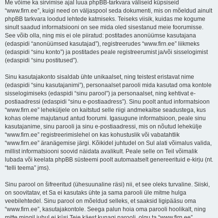
Me võime ka sirvimise ajal luua phpBB-tarkvara väliseid küpsiseid
“www.firn.ee”, kuigi need on väljaspool seda dokumenti, mis on mõeldud ainult
phpBB tarkvara loodud lehtede katmiseks. Teiseks viisik, kuidas me kogume
sinult saadud informatsiooni on see mida oled sisestanud meie foorumisse.
See võib olla, ning mis ei ole piiratud: postitades anonüümse kasutajana
(edaspidi “anonüümsed kasutajad”), registreerudes “www.firn.ee” liikmeks
(edaspidi “sinu konto”) ja postitades peale registreerumist ja/või sisselogimist
(edaspidi “sinu postitused”).
Sinu kasutajakonto sisaldab ühte unikaalset, ning teistest eristavat nime
(edaspidi “sinu kasutajanimi”), personaalset parooli mida kasutad oma kontole
sisselogimiseks (edaspidi “sinu parool”) ja personaalset, ning kehtivat e-
postiaadressi (edaspidi “sinu e-postiaadress”). Sinu poolt antud informatsioon
“www.firn.ee” leheküljele on kaitstud selle riigi andmekaitse seadustega, kus
kohas oleme majutanud antud foorumi. Igasugune informatsioon, peale sinu
kasutajanime, sinu parooli ja sinu e-postiaadressi, mis on nõutud lehekülje
“www.firn.ee” registreerimislehel on kas kohustuslik või vabatahtlik
“www.firn.ee” äranägemise järgi. Kõikidel juhtudel on Sul alati võimalus valida,
millist informatsiooni soovid näidata avalikult. Peale selle on Teil võimalik
lubada või keelata phpBB süsteemi poolt automaatselt genereerituid e-kirju (nt.
“telli teema” jms).
Sinu parool on šifreeritud (ühesuunaline räsi) nii, et see oleks turvaline. Siiski,
on soovitatav, et Sa ei kasutaks ühte ja sama parooli üle mitme hulga
veebilehtedel. Sinu parool on mõeldud selleks, et saaksid ligipääsu oma
“www.firn.ee”, kasutajakontole. Seega palun hoia oma parooli hoolikalt, ning
mitte mingil juhul ei küsi Teie käest kunagi parooli, olgu ta “www.firn.ee”,