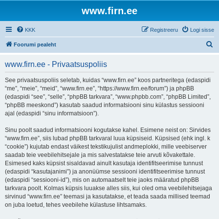
www.firn.ee
KKK
Registreeru
Logi sisse
O
Foorumi pealeht
t
www.firn.ee - Privaatsuspoliis
s
i
See privaatsuspoliis seletab, kuidas “www.firn.ee” koos partneritega (edaspidi
“me”, “meie”, “meid”, “www.firn.ee”, “https://www.firn.ee/forum”) ja phpBB
(edaspidi “see”, “selle”, “phpBB tarkvara”, “www.phpbb.com”, “phpBB Limited”,
“phpBB meeskond”) kasutab saadud informatsiooni sinu külastus sessiooni
ajal (edaspidi “sinu informatsioon”).
Sinu poolt saadud informatsiooni kogutakse kahel. Esimene neist on: Sirvides
“www.firn.ee”, siis lubad phpBB tarkvaral luua küpsiseid. Küpsised (ehk ingl. k
“cookie”) kujutab endast väikest tekstikujulist andmeplokki, mille veebiserver
saadab teie veebilehitsejale ja mis salvestatakse teie arvuti kõvakettale.
Esimesed kaks küpsist sisaldavad ainult kasutaja identifitseerimise tunnust
(edaspidi “kasutajanimi”) ja anonüümse sessiooni identifitseerimise tunnust
(edaspidi “sessiooni-id”), mis on automaatselt teie jaoks määratud phpBB
tarkvara poolt. Kolmas küpsis luuakse alles siis, kui oled oma veebilehitsejaga
sirvinud “www.firn.ee” teemasi ja kasutatakse, et teada saada millised teemad
on juba loetud, tehes veebilehe külastuse lihtsamaks.