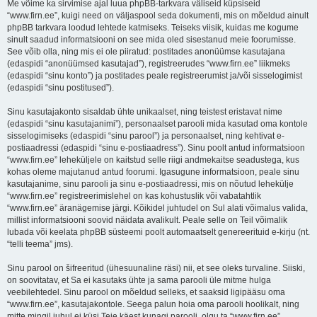
Me võime ka sirvimise ajal luua phpBB-tarkvara väliseid küpsiseid
“www.firn.ee”, kuigi need on väljaspool seda dokumenti, mis on mõeldud ainult
phpBB tarkvara loodud lehtede katmiseks. Teiseks viisik, kuidas me kogume
sinult saadud informatsiooni on see mida oled sisestanud meie foorumisse.
See võib olla, ning mis ei ole piiratud: postitades anonüümse kasutajana
(edaspidi “anonüümsed kasutajad”), registreerudes “www.firn.ee” liikmeks
(edaspidi “sinu konto”) ja postitades peale registreerumist ja/või sisselogimist
(edaspidi “sinu postitused”).
Sinu kasutajakonto sisaldab ühte unikaalset, ning teistest eristavat nime
(edaspidi “sinu kasutajanimi”), personaalset parooli mida kasutad oma kontole
sisselogimiseks (edaspidi “sinu parool”) ja personaalset, ning kehtivat e-
postiaadressi (edaspidi “sinu e-postiaadress”). Sinu poolt antud informatsioon
“www.firn.ee” leheküljele on kaitstud selle riigi andmekaitse seadustega, kus
kohas oleme majutanud antud foorumi. Igasugune informatsioon, peale sinu
kasutajanime, sinu parooli ja sinu e-postiaadressi, mis on nõutud lehekülje
“www.firn.ee” registreerimislehel on kas kohustuslik või vabatahtlik
“www.firn.ee” äranägemise järgi. Kõikidel juhtudel on Sul alati võimalus valida,
millist informatsiooni soovid näidata avalikult. Peale selle on Teil võimalik
lubada või keelata phpBB süsteemi poolt automaatselt genereerituid e-kirju (nt.
“telli teema” jms).
Sinu parool on šifreeritud (ühesuunaline räsi) nii, et see oleks turvaline. Siiski,
on soovitatav, et Sa ei kasutaks ühte ja sama parooli üle mitme hulga
veebilehtedel. Sinu parool on mõeldud selleks, et saaksid ligipääsu oma
“www.firn.ee”, kasutajakontole. Seega palun hoia oma parooli hoolikalt, ning
mitte mingil juhul ei küsi Teie käest kunagi parooli, olgu ta “www.firn.ee”,