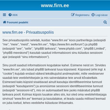
www.firn.ee
KKK
Registreeru
Logi sisse
O
Foorumi pealeht
t
www.firn.ee - Privaatsuspoliis
s
i
See privaatsuspoliis seletab, kuidas “www.firn.ee” koos partneritega (edaspidi
“me”, “meie”, “meid”, “www.firn.ee”, “https://www.firn.ee/forum”) ja phpBB
(edaspidi “see”, “selle”, “phpBB tarkvara”, “www.phpbb.com”, “phpBB Limited”,
“phpBB meeskond”) kasutab saadud informatsiooni sinu külastus sessiooni
ajal (edaspidi “sinu informatsioon”).
Sinu poolt saadud informatsiooni kogutakse kahel. Esimene neist on: Sirvides
“www.firn.ee”, siis lubad phpBB tarkvaral luua küpsiseid. Küpsised (ehk ingl. k
“cookie”) kujutab endast väikest tekstikujulist andmeplokki, mille veebiserver
saadab teie veebilehitsejale ja mis salvestatakse teie arvuti kõvakettale.
Esimesed kaks küpsist sisaldavad ainult kasutaja identifitseerimise tunnust
(edaspidi “kasutajanimi”) ja anonüümse sessiooni identifitseerimise tunnust
(edaspidi “sessiooni-id”), mis on automaatselt teie jaoks määratud phpBB
tarkvara poolt. Kolmas küpsis luuakse alles siis, kui oled oma veebilehitsejaga
sirvinud “www.firn.ee” teemasi ja kasutatakse, et teada saada millised teemad
on juba loetud, tehes veebilehe külastuse lihtsamaks.