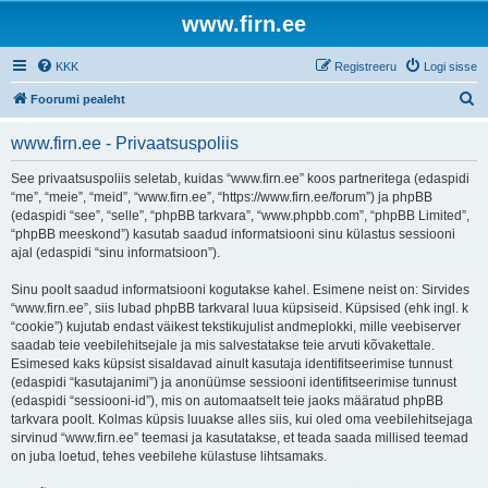
www.firn.ee
KKK
Registreeru
Logi sisse
O
Foorumi pealeht
t
www.firn.ee - Privaatsuspoliis
s
i
See privaatsuspoliis seletab, kuidas “www.firn.ee” koos partneritega (edaspidi
“me”, “meie”, “meid”, “www.firn.ee”, “https://www.firn.ee/forum”) ja phpBB
(edaspidi “see”, “selle”, “phpBB tarkvara”, “www.phpbb.com”, “phpBB Limited”,
“phpBB meeskond”) kasutab saadud informatsiooni sinu külastus sessiooni
ajal (edaspidi “sinu informatsioon”).
Sinu poolt saadud informatsiooni kogutakse kahel. Esimene neist on: Sirvides
“www.firn.ee”, siis lubad phpBB tarkvaral luua küpsiseid. Küpsised (ehk ingl. k
“cookie”) kujutab endast väikest tekstikujulist andmeplokki, mille veebiserver
saadab teie veebilehitsejale ja mis salvestatakse teie arvuti kõvakettale.
Esimesed kaks küpsist sisaldavad ainult kasutaja identifitseerimise tunnust
(edaspidi “kasutajanimi”) ja anonüümse sessiooni identifitseerimise tunnust
(edaspidi “sessiooni-id”), mis on automaatselt teie jaoks määratud phpBB
tarkvara poolt. Kolmas küpsis luuakse alles siis, kui oled oma veebilehitsejaga
sirvinud “www.firn.ee” teemasi ja kasutatakse, et teada saada millised teemad
on juba loetud, tehes veebilehe külastuse lihtsamaks.