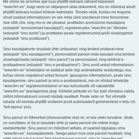
Me võime ka sirvimise ajal luua phpBB-tarkvara väliseid küpsiseid
“www.firn.ee”, kuigi need on väljaspool seda dokumenti, mis on mõeldud ainult
phpBB tarkvara loodud lehtede katmiseks. Teiseks viisik, kuidas me kogume
sinult saadud informatsiooni on see mida oled sisestanud meie foorumisse.
See võib olla, ning mis ei ole piiratud: postitades anonüümse kasutajana
(edaspidi “anonüümsed kasutajad”), registreerudes “www.firn.ee” liikmeks
(edaspidi “sinu konto”) ja postitades peale registreerumist ja/või sisselogimist
(edaspidi “sinu postitused”).
Sinu kasutajakonto sisaldab ühte unikaalset, ning teistest eristavat nime
(edaspidi “sinu kasutajanimi”), personaalset parooli mida kasutad oma kontole
sisselogimiseks (edaspidi “sinu parool”) ja personaalset, ning kehtivat e-
postiaadressi (edaspidi “sinu e-postiaadress”). Sinu poolt antud informatsioon
“www.firn.ee” leheküljele on kaitstud selle riigi andmekaitse seadustega, kus
kohas oleme majutanud antud foorumi. Igasugune informatsioon, peale sinu
kasutajanime, sinu parooli ja sinu e-postiaadressi, mis on nõutud lehekülje
“www.firn.ee” registreerimislehel on kas kohustuslik või vabatahtlik
“www.firn.ee” äranägemise järgi. Kõikidel juhtudel on Sul alati võimalus valida,
millist informatsiooni soovid näidata avalikult. Peale selle on Teil võimalik
lubada või keelata phpBB süsteemi poolt automaatselt genereerituid e-kirju (nt.
“telli teema” jms).
Sinu parool on šifreeritud (ühesuunaline räsi) nii, et see oleks turvaline. Siiski,
on soovitatav, et Sa ei kasutaks ühte ja sama parooli üle mitme hulga
veebilehtedel. Sinu parool on mõeldud selleks, et saaksid ligipääsu oma
“www.firn.ee”, kasutajakontole. Seega palun hoia oma parooli hoolikalt, ning
mitte mingil juhul ei küsi Teie käest kunagi parooli, olgu ta “www.firn.ee”,