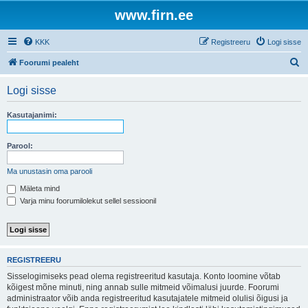
www.firn.ee
KKK
Registreeru
Logi sisse
O
Foorumi pealeht
t
Logi sisse
s
i
Kasutajanimi:
Parool:
Ma unustasin oma parooli
Mäleta mind
Varja minu foorumilolekut sellel sessioonil
REGISTREERU
Sisselogimiseks pead olema registreeritud kasutaja. Konto loomine võtab
kõigest mõne minuti, ning annab sulle mitmeid võimalusi juurde. Foorumi
administraator võib anda registreeritud kasutajatele mitmeid olulisi õigusi ja