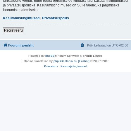
funktsioone veelgi. Enne registreerumist loe kindlasti läbi kasutamistingimused
ja privaatsuspoliitika. Kasutamistingimused on Sulle täielikuks järgmiseks
foorumis osalemiseks.
Kasutamistingimused
|
Privaatsuspoliis
Registreeru
Foorumi pealeht
Kõik kellaajad on
UTC+02:00
Powered by
phpBB
® Forum Software © phpBB Limited
Estonian translation by
phpBBestonia.eu [Exabot]
© 2008*-2018
Privaatsus
|
Kasutajatingimused