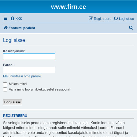
www.firn.ee
KKK
Registreeru
Logi sisse
O
Foorumi pealeht
t
Logi sisse
s
i
Kasutajanimi:
Parool:
Ma unustasin oma parooli
Mäleta mind
Varja minu foorumilolekut sellel sessioonil
REGISTREERU
Sisselogimiseks pead olema registreeritud kasutaja. Konto loomine võtab
kõigest mõne minuti, ning annab sulle mitmeid võimalusi juurde. Foorumi
administraator võib anda registreeritud kasutajatele mitmeid olulisi õigusi ja