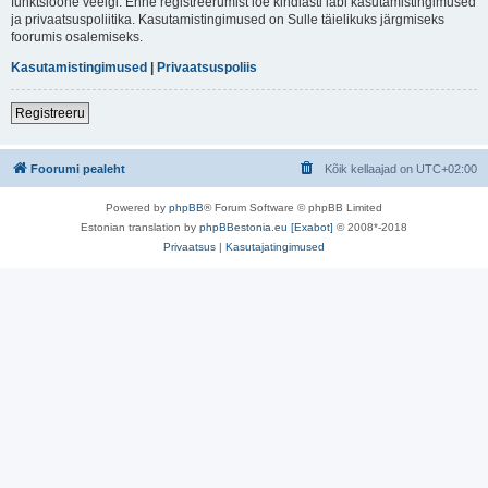
funktsioone veelgi. Enne registreerumist loe kindlasti läbi kasutamistingimused
ja privaatsuspoliitika. Kasutamistingimused on Sulle täielikuks järgmiseks
foorumis osalemiseks.
Kasutamistingimused
|
Privaatsuspoliis
Registreeru
Foorumi pealeht
Kõik kellaajad on
UTC+02:00
Powered by
phpBB
® Forum Software © phpBB Limited
Estonian translation by
phpBBestonia.eu [Exabot]
© 2008*-2018
Privaatsus
|
Kasutajatingimused