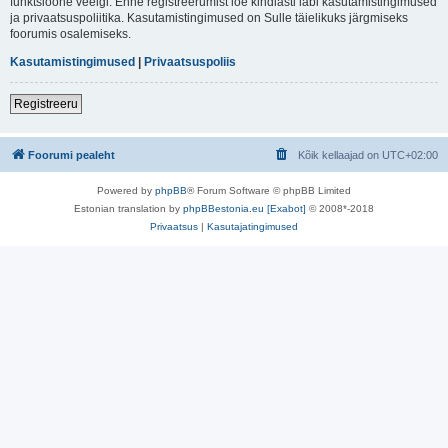
funktsioone veelgi. Enne registreerumist loe kindlasti läbi kasutamistingimused
ja privaatsuspoliitika. Kasutamistingimused on Sulle täielikuks järgmiseks
foorumis osalemiseks.
Kasutamistingimused
|
Privaatsuspoliis
Registreeru
Foorumi pealeht
Kõik kellaajad on
UTC+02:00
Powered by
phpBB
® Forum Software © phpBB Limited
Estonian translation by
phpBBestonia.eu [Exabot]
© 2008*-2018
Privaatsus
|
Kasutajatingimused