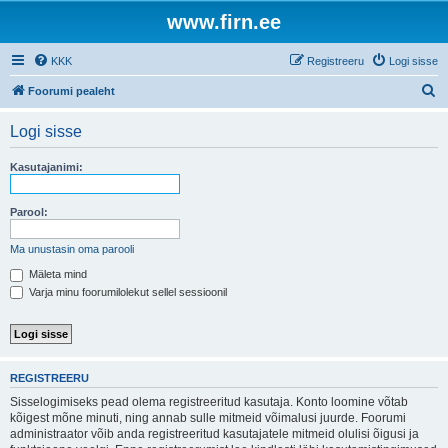
www.firn.ee
KKK
Registreeru
Logi sisse
O
Foorumi pealeht
t
Logi sisse
s
i
Kasutajanimi:
Parool:
Ma unustasin oma parooli
Mäleta mind
Varja minu foorumilolekut sellel sessioonil
REGISTREERU
Sisselogimiseks pead olema registreeritud kasutaja. Konto loomine võtab
kõigest mõne minuti, ning annab sulle mitmeid võimalusi juurde. Foorumi
administraator võib anda registreeritud kasutajatele mitmeid olulisi õigusi ja