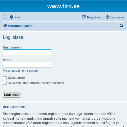
www.firn.ee
KKK
Registreeru
Logi sisse
O
Foorumi pealeht
t
Logi sisse
s
i
Kasutajanimi:
Parool:
Ma unustasin oma parooli
Mäleta mind
Varja minu foorumilolekut sellel sessioonil
REGISTREERU
Sisselogimiseks pead olema registreeritud kasutaja. Konto loomine võtab
kõigest mõne minuti, ning annab sulle mitmeid võimalusi juurde. Foorumi
administraator võib anda registreeritud kasutajatele mitmeid olulisi õigusi ja