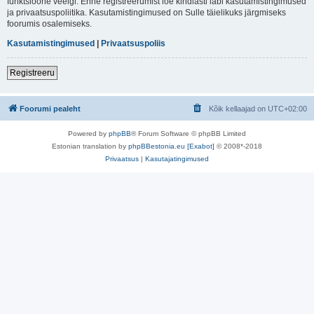
funktsioone veelgi. Enne registreerumist loe kindlasti läbi kasutamistingimused
ja privaatsuspoliitika. Kasutamistingimused on Sulle täielikuks järgmiseks
foorumis osalemiseks.
Kasutamistingimused
|
Privaatsuspoliis
Registreeru
Foorumi pealeht
Kõik kellaajad on
UTC+02:00
Powered by
phpBB
® Forum Software © phpBB Limited
Estonian translation by
phpBBestonia.eu [Exabot]
© 2008*-2018
Privaatsus
|
Kasutajatingimused