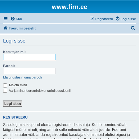
www.firn.ee
KKK
Registreeru
Logi sisse
O
Foorumi pealeht
t
Logi sisse
s
i
Kasutajanimi:
Parool:
Ma unustasin oma parooli
Mäleta mind
Varja minu foorumilolekut sellel sessioonil
REGISTREERU
Sisselogimiseks pead olema registreeritud kasutaja. Konto loomine võtab
kõigest mõne minuti, ning annab sulle mitmeid võimalusi juurde. Foorumi
administraator võib anda registreeritud kasutajatele mitmeid olulisi õigusi ja