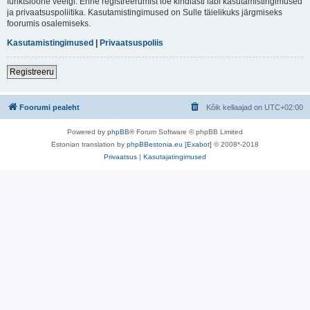
funktsioone veelgi. Enne registreerumist loe kindlasti läbi kasutamistingimused
ja privaatsuspoliitika. Kasutamistingimused on Sulle täielikuks järgmiseks
foorumis osalemiseks.
Kasutamistingimused
|
Privaatsuspoliis
Registreeru
Foorumi pealeht
Kõik kellaajad on
UTC+02:00
Powered by
phpBB
® Forum Software © phpBB Limited
Estonian translation by
phpBBestonia.eu [Exabot]
© 2008*-2018
Privaatsus
|
Kasutajatingimused