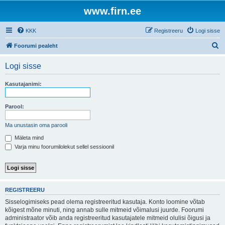
www.firn.ee
KKK
Registreeru
Logi sisse
O
Foorumi pealeht
t
Logi sisse
s
i
Kasutajanimi:
Parool:
Ma unustasin oma parooli
Mäleta mind
Varja minu foorumilolekut sellel sessioonil
REGISTREERU
Sisselogimiseks pead olema registreeritud kasutaja. Konto loomine võtab
kõigest mõne minuti, ning annab sulle mitmeid võimalusi juurde. Foorumi
administraator võib anda registreeritud kasutajatele mitmeid olulisi õigusi ja