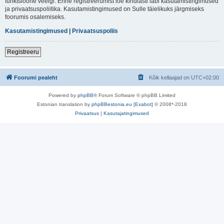
funktsioone veelgi. Enne registreerumist loe kindlasti läbi kasutamistingimused
ja privaatsuspoliitika. Kasutamistingimused on Sulle täielikuks järgmiseks
foorumis osalemiseks.
Kasutamistingimused
|
Privaatsuspoliis
Registreeru
Foorumi pealeht
Kõik kellaajad on
UTC+02:00
Powered by
phpBB
® Forum Software © phpBB Limited
Estonian translation by
phpBBestonia.eu [Exabot]
© 2008*-2018
Privaatsus
|
Kasutajatingimused