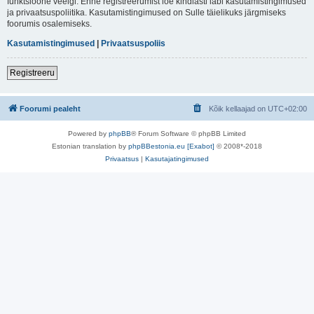
funktsioone veelgi. Enne registreerumist loe kindlasti läbi kasutamistingimused
ja privaatsuspoliitika. Kasutamistingimused on Sulle täielikuks järgmiseks
foorumis osalemiseks.
Kasutamistingimused
|
Privaatsuspoliis
Registreeru
Foorumi pealeht
Kõik kellaajad on
UTC+02:00
Powered by
phpBB
® Forum Software © phpBB Limited
Estonian translation by
phpBBestonia.eu [Exabot]
© 2008*-2018
Privaatsus
|
Kasutajatingimused