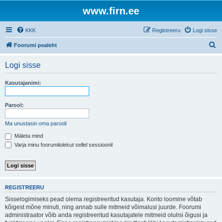
www.firn.ee
KKK
Registreeru
Logi sisse
O
Foorumi pealeht
t
Logi sisse
s
i
Kasutajanimi:
Parool:
Ma unustasin oma parooli
Mäleta mind
Varja minu foorumilolekut sellel sessioonil
REGISTREERU
Sisselogimiseks pead olema registreeritud kasutaja. Konto loomine võtab
kõigest mõne minuti, ning annab sulle mitmeid võimalusi juurde. Foorumi
administraator võib anda registreeritud kasutajatele mitmeid olulisi õigusi ja